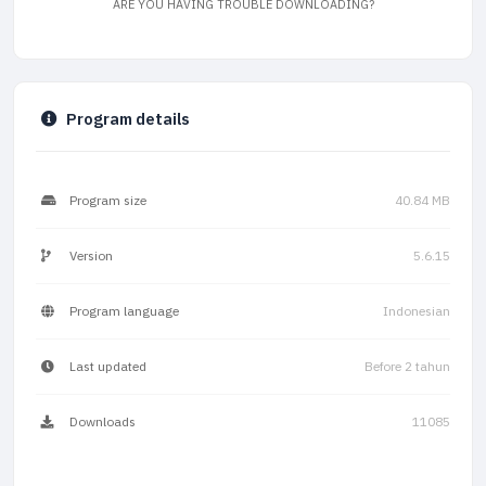
ARE YOU HAVING TROUBLE DOWNLOADING?
Program details
Program size
40.84 MB
Version
5.6.15
Program language
Indonesian
Last updated
Before 2 tahun
Downloads
11085