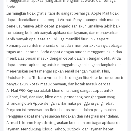
menggunakan aplikasi yang akan menghemat waktu dan tenaga
Anda.
Ini mungkin tidak gratis, tapi itu sangat berharga. Apple Mail tidak
dapat diandalkan dan secepat Airmail. Penyiapannya lebih mudah,
penelusurannya lebih cepat, pengelolaan akun Gmailnya lebih baik,
terhubung ke lebih banyak aplikasi dan layanan, dan menawarkan
lebih banyak opsi setelan. Ini juga memiliki fitur unik seperti
kemampuan untuk menunda email dan memperlakukannya sebagai
tugas atau catatan. Anda dapat dengan mudah mengganti akun dan
membalas pesan masuk dengan cepat dalam hitungan detik. Anda
dapat menerapkan tag untuk menggabungkan langkah-langkah dan
meneruskan serta mengarsipkan email dengan mudah. Plus,
Unduhan Kunci Terbaru Airmail hadir dengan fitur-fitur keren seperti
banyak akun, kotak masuk bawaan, dan kotak masuk cerdas.
AirMail PRO Kuyhaa adalah klien email yang sangat cepat untuk
iPhone, iPad, dan Mac, klien email pemenang penghargaan yang
dirancang oleh Apple dengan antarmuka pengguna yang hebat.
Program ini menawarkan fleksibilitas penuh dalam penyesuaian.
Pengguna dapat menyesuaikan tindakan dan integrasi mendalam.
Airmail Lifetime Keys diintegrasikan ke dalam berbagai aplikasi dan
layanan. Mendukung iCloud, Yahoo, Outlook, dan layanan hebat