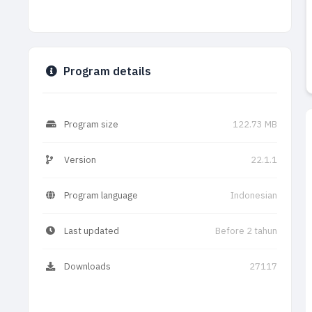
Program details
Program size
122.73 MB
Version
22.1.1
Program language
Indonesian
Last updated
Before 2 tahun
Downloads
27117