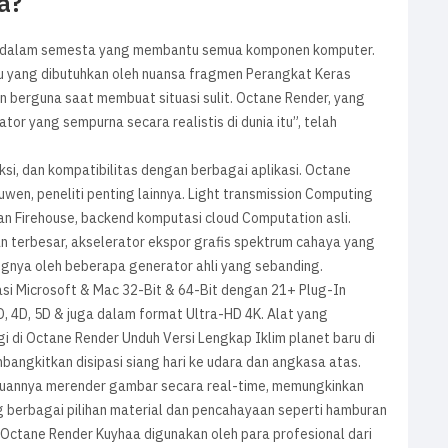
a?
 di dalam semesta yang membantu semua komponen komputer.
u yang dibutuhkan oleh nuansa fragmen Perangkat Keras
n berguna saat membuat situasi sulit. Octane Render, yang
tor yang sempurna secara realistis di dunia itu”, telah
i, dan kompatibilitas dengan berbagai aplikasi. Octane
uwen, peneliti penting lainnya. Light transmission Computing
n Firehouse, backend komputasi cloud Computation asli.
terbesar, akselerator ekspor grafis spektrum cahaya yang
ingnya oleh beberapa generator ahli yang sebanding.
si Microsoft & Mac 32-Bit & 64-Bit dengan 21+ Plug-In
4D, 5D & juga dalam format Ultra-HD 4K. Alat yang
i di Octane Render Unduh Versi Lengkap Iklim planet baru di
angkitkan disipasi siang hari ke udara dan angkasa atas.
annya merender gambar secara real-time, memungkinkan
g berbagai pilihan material dan pencahayaan seperti hamburan
Octane Render Kuyhaa digunakan oleh para profesional dari