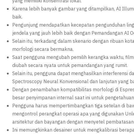
yang memiliki konsentrasi lokal.
Karena lebih banyak gambar yang ditampilkan, AI Illum
baik.
Pengunjung mendapatkan kecepatan pengunduhan lingku
jendela yang jauh lebih baik dengan Pemandangan AI O
Selain itu, terkadang dalam skenario dengan ribuan k
morfologi secara bermakna.
Saat pengguna mengubah pemilih kerangka waktu, film a
diubah secara nyata untuk pemandangan yang rumit.
Selain itu, pengguna dapat menghasilkan interferensi d
Spectroscopy Neural Konvensional dan lanjutan yang bar
Dengan penambahan kompatibilitas morfologi di Espr
besar penyimpanan internal saat ini untuk pengetahua
Pengguna harus mempertimbangkan tiga setelan di baw
mengontrol perangkat operasi apa yang digunakan Unle
arsitektur dan bayangan dengan menyetel pembatasan
Ini memungkinkan desainer untuk mengkalibrasi berapa