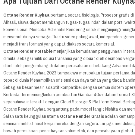
Apa Tujuan Dari Octane Render Kuyha
Octane Render Kuyhaa
pertama secara fisiologis, Prosesor grafis
Alhasil, siswa dapat membangun tugas-tugas indah dalam porsi wakt
konvensional. Mencoba Adrenalin Rendering untuk mengunjungi mungki
menyebut dirinya sebagai “kartu video paling awal, independen, genera
menjadi transformasi yang dapat diakses secara komersial.
Octane Render Portable
menjanjikan kemudahan penggunaan, interaks
dimulai sebagai milik solusi transmisi yang dibuat oleh desmond verga
dibeli oleh pengembang di dalam perusahaan di belakang Advanced da
Octane Render Kuyhaa 2023 tampaknya merupakan tujuan pertama dan 
tepat di dunia Menampilkan efisiensi dan daya tahan yang tiada band
Sebagian besar mesin adaptif kompatibel dengan semua sistem opera
Berbeda. Ini memungkinkan pembuatan Gambar 40x+ dalam format 3D, 
sepenuhnya interaktif dengan Cloud Storage & Platform Sosial Berbag
Octane Render Kuyhaa bergantung pada model langit Nishita dan memb
Salah satu keunggulan utama
Octane Render Gratis
adalah kemampu
seniman melihat hasil kerja mereka dengan segera. Ini juga mendukun
bawah permukaan, pencahayaan volumetrik, dan pencahayaan global. 