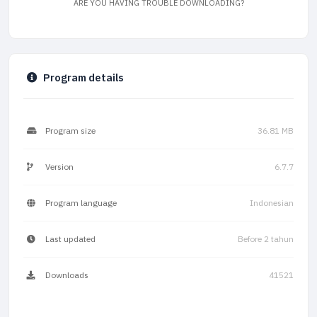
ARE YOU HAVING TROUBLE DOWNLOADING?
Program details
Program size
36.81 MB
Version
6.7.7
Program language
Indonesian
Last updated
Before 2 tahun
Downloads
41521