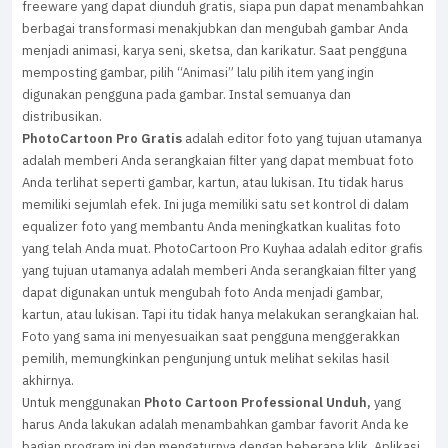
freeware yang dapat diunduh gratis, siapa pun dapat menambahkan
berbagai transformasi menakjubkan dan mengubah gambar Anda
menjadi animasi, karya seni, sketsa, dan karikatur. Saat pengguna
memposting gambar, pilih “Animasi” lalu pilih item yang ingin
digunakan pengguna pada gambar. Instal semuanya dan
distribusikan.
PhotoCartoon Pro Gratis
adalah editor foto yang tujuan utamanya
adalah memberi Anda serangkaian filter yang dapat membuat foto
Anda terlihat seperti gambar, kartun, atau lukisan. Itu tidak harus
memiliki sejumlah efek. Ini juga memiliki satu set kontrol di dalam
equalizer foto yang membantu Anda meningkatkan kualitas foto
yang telah Anda muat. PhotoCartoon Pro Kuyhaa adalah editor grafis
yang tujuan utamanya adalah memberi Anda serangkaian filter yang
dapat digunakan untuk mengubah foto Anda menjadi gambar,
kartun, atau lukisan. Tapi itu tidak hanya melakukan serangkaian hal.
Foto yang sama ini menyesuaikan saat pengguna menggerakkan
pemilih, memungkinkan pengunjung untuk melihat sekilas hasil
akhirnya.
Untuk menggunakan
Photo Cartoon Professional Unduh,
yang
harus Anda lakukan adalah menambahkan gambar favorit Anda ke
bagian program ini dan mengaturnya dengan beberapa klik. Aplikasi