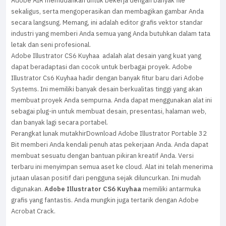
Adobe AIR memudahkan untuk bekerja dengan banyak file
sekaligus, serta mengoperasikan dan membagikan gambar Anda
secara langsung. Memang, ini adalah editor grafis vektor standar
industri yang memberi Anda semua yang Anda butuhkan dalam tata
letak dan seni profesional.
Adobe Illustrator CS6 Kuyhaa adalah alat desain yang kuat yang
dapat beradaptasi dan cocok untuk berbagai proyek. Adobe
Illustrator Cs6 Kuyhaa hadir dengan banyak fitur baru dari Adobe
Systems. Ini memiliki banyak desain berkualitas tinggi yang akan
membuat proyek Anda sempurna. Anda dapat menggunakan alat ini
sebagai plug-in untuk membuat desain, presentasi, halaman web,
dan banyak lagi secara portabel.
Perangkat lunak mutakhirDownload Adobe Illustrator Portable 32
Bit memberi Anda kendali penuh atas pekerjaan Anda. Anda dapat
membuat sesuatu dengan bantuan pikiran kreatif Anda. Versi
terbaru ini menyimpan semua aset ke cloud. Alat ini telah menerima
jutaan ulasan positif dari pengguna sejak diluncurkan. Ini mudah
digunakan.
Adobe Illustrator CS6 Kuyhaa
memiliki antarmuka
grafis yang fantastis. Anda mungkin juga tertarik dengan Adobe
Acrobat Crack.