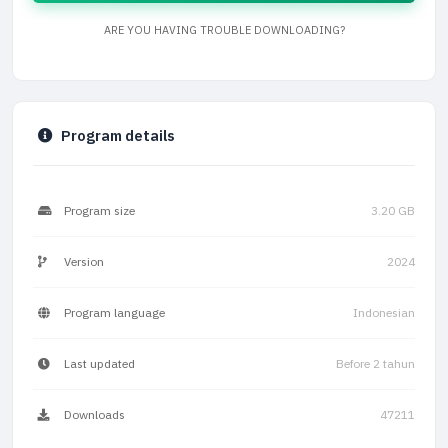
ARE YOU HAVING TROUBLE DOWNLOADING?
Program details
Program size
3.20 GB
Version
2024
Program language
Indonesian
Last updated
Before 2 tahun
Downloads
47211