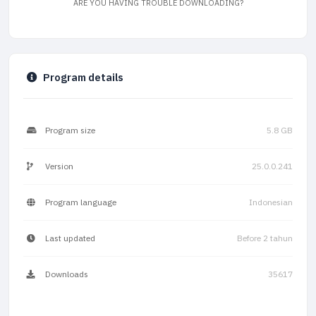
ARE YOU HAVING TROUBLE DOWNLOADING?
Program details
Program size
5.8 GB
Version
25.0.0.241
Program language
Indonesian
Last updated
Before 2 tahun
Downloads
35617