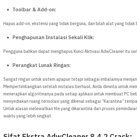
Toolbar & Add-on:
Hapus add-on, ekstensi yang tidak berguna, dan bilah alat yang tidak 
Penghapusan Instalasi Sekali Klik:
Pengguna bahkan dapat menghapus Kunci Aktivasi AdwCleaner itu sendi
Perangkat Lunak Ringan:
Sangat ringan untuk sistem apapun tetapi sebagai imbalannya menjam
Mempertimbangkan setelah instalasi berhasil, Anda diminta untuk me
menerapkan algoritmanya pada setiap aplikasi untuk membuat PC beba
menyediakan ruang terisolasi yang dikenal sebagai “Karantina” temp
Untuk alasan melewatkan file yang dikarantina dari proses pemindaia
waktu yang lebih singkat.
Sifat Ekstra AdwCleaner 8.4.2 Crack: