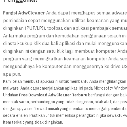
Fungsi AdwCleaner
Anda dapat menghapus semua adware 
pemindaian cepat menggunakan utilitas keamanan yang mu
diinginkan (PUP/LPI), toolbar, dan aplikasi pembajak semua
Antarmuka program dan kemudahan penggunaan sejauh ini m
diinstal-cukup klik dua kali aplikasi dan mulai menggunak
diinginkan ini dengan satu klik lagi, membuat komputer And
program yang meningkatkan keamanan komputer Anda secar
mengunduhnya ke komputer dan menggesernya ke drive U
apa pun.
Kami telah membuat aplikasi ini untuk membantu Anda menghilangkan 
malware. Anda dapat menjalankan aplikasi ini pada Microsoft® Windows® 
Unduhan
F
ree Download AdwCleaner Terbaru
berfungsi dengan baik
menolak saran, perbandingan yang tidak diinginkan, bilah alat, dan pa
dengan spyware firewall musuh yang membantu mencegah pemberitahu
secara efisien. Pastikan untuk memeriksa perangkat ini jika sewaktu-
item terkait yang tidak diinginkan.