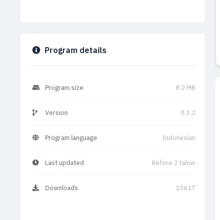
Program details
Program size
8.2 MB
Version
8.3.2
Program language
Indonesian
Last updated
Before 2 tahun
Downloads
15617