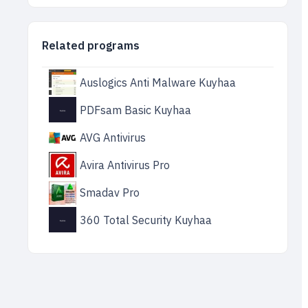
Related programs
Auslogics Anti Malware Kuyhaa
PDFsam Basic Kuyhaa
AVG Antivirus
Avira Antivirus Pro
Smadav Pro
360 Total Security Kuyhaa