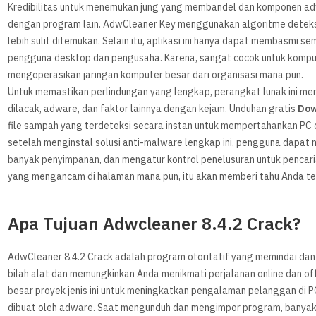
Kredibilitas untuk menemukan jung yang membandel dan komponen adw
dengan program lain. AdwCleaner Key menggunakan algoritme deteks
lebih sulit ditemukan. Selain itu, aplikasi ini hanya dapat membasm
pengguna desktop dan pengusaha. Karena, sangat cocok untuk komput
mengoperasikan jaringan komputer besar dari organisasi mana pun.
Untuk memastikan perlindungan yang lengkap, perangkat lunak ini m
dilacak, adware, dan faktor lainnya dengan kejam. Unduhan gratis
D
ow
file sampah yang terdeteksi secara instan untuk mempertahankan PC
setelah menginstal solusi anti-malware lengkap ini, pengguna dapat
banyak penyimpanan, dan mengatur kontrol penelusuran untuk pencari
yang mengancam di halaman mana pun, itu akan memberi tahu Anda t
Apa Tujuan Adwcleaner 8.4.2 Crack?
AdwCleaner 8.4.2 Crack adalah program otoritatif yang memindai dan
bilah alat dan memungkinkan Anda menikmati perjalanan online dan o
besar proyek jenis ini untuk meningkatkan pengalaman pelanggan di P
dibuat oleh adware. Saat mengunduh dan mengimpor program, banyak bil