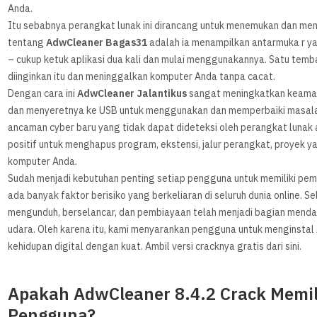
Anda.
Itu sebabnya perangkat lunak ini dirancang untuk menemukan dan meng
tentang
A
dwCleaner
B
agas31
adalah ia menampilkan antarmuka r ya
– cukup ketuk aplikasi dua kali dan mulai menggunakannya. Satu temb
diinginkan itu dan meninggalkan komputer Anda tanpa cacat.
Dengan cara ini
A
dwCleaner
Jalantikus
sangat meningkatkan keama
dan menyeretnya ke USB untuk menggunakan dan memperbaiki masalah 
ancaman cyber baru yang tidak dapat dideteksi oleh perangkat lunak a
positif untuk menghapus program, ekstensi, jalur perangkat, proyek ya
komputer Anda.
Sudah menjadi kebutuhan penting setiap pengguna untuk memiliki pe
ada banyak faktor berisiko yang berkeliaran di seluruh dunia online. Sel
mengunduh, berselancar, dan pembiayaan telah menjadi bagian mendas
udara. Oleh karena itu, kami menyarankan pengguna untuk menginsta
kehidupan digital dengan kuat. Ambil versi cracknya gratis dari sini.
Apakah AdwCleaner 8.4.2 Crack Memi
Pengguna?