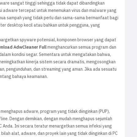
are sangat tinggi sehingga tidak dapat dibandingkan
i adware tercepat untuk menemukan virus dan malware yang
i semua sampah yang tidak perlu dan sama-sama bermanfaat bagi
er desktop kecil atau bahkan untuk pengguna, yang
enargetkan spyware potensial, komponen browser yang dapat
nload AdwCleaner Full
menghancurkan semua program dan
 dalam kondisi segar. Sementara untuk mengatakan bahwa,
 meningkatkan kinerja sistem secara dramatis, mengosongkan
an, pengunduhan, dan streaming yang aman. Jika ada sesuatu
entang bahaya keamanan.
 menghapus adware, program yang tidak diinginkan (PUP),
ffline. Dengan demikian, dengan mudah menghapus sejumlah
C Anda. Ini secara teratur menargetkan semua infeksi yang
ah alat, adware, dan proyek lain yang tidak diinginkan di PC