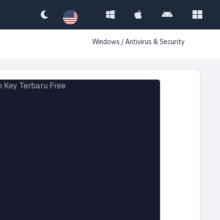
Windows
/
Antivirus & Security