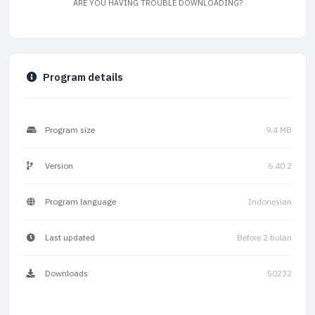
ARE YOU HAVING TROUBLE DOWNLOADING?
Program details
Program size
9.4 MB
Version
6.40.2
Program language
Indonesian
Last updated
Before 2 bulan
Downloads
50232