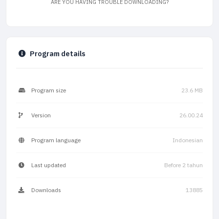
ARE YOU HAVING TROUBLE DOWNLOADING?
Program details
Program size
23.6 MB
Version
26.00.24
Program language
Indonesian
Last updated
Before 2 tahun
Downloads
13885