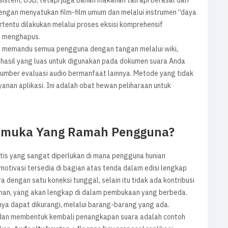
sistem, USB, tetapi juga bahan makanan tali api berasal dari
 dengan menyatukan film-film umum dan melalui instrumen “daya
tentu dilakukan melalui proses eksisi komprehensif
a menghapus.
an memandu semua pengguna dengan tangan melalui wiki,
 hasil yang luas untuk digunakan pada dokumen suara Anda
mber evaluasi audio bermanfaat lainnya. Metode yang tidak
anan aplikasi. Ini adalah obat hewan peliharaan untuk
armuka Yang Ramah Pengguna?
is yang sangat diperlukan di mana pengguna hunian
tivasi tersedia di bagian atas tenda dalam edisi lengkap
 dengan satu koneksi tunggal, selain itu tidak ada kontribusi
han, yang akan lengkap di dalam pembukaan yang berbeda.
nnya dapat dikurangi, melalui barang-barang yang ada.
, dan membentuk kembali penangkapan suara adalah contoh