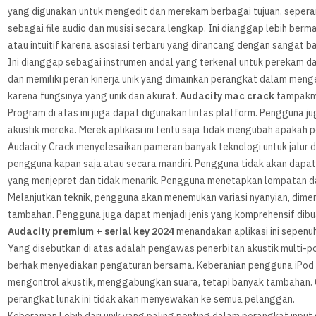
yang digunakan untuk mengedit dan merekam berbagai tujuan, sepera
sebagai file audio dan musisi secara lengkap. Ini dianggap lebih berm
atau intuitif karena asosiasi terbaru yang dirancang dengan sangat ba
Ini dianggap sebagai instrumen andal yang terkenal untuk perekam da
dan memiliki peran kinerja unik yang dimainkan perangkat dalam meng
karena fungsinya yang unik dan akurat.
Audacity mac crack
tampakny
Program di atas ini juga dapat digunakan lintas platform. Pengguna j
akustik mereka. Merek aplikasi ini tentu saja tidak mengubah apakah
Audacity Crack menyelesaikan pameran banyak teknologi untuk jalur d
pengguna kapan saja atau secara mandiri. Pengguna tidak akan dapat 
yang menjepret dan tidak menarik. Pengguna menetapkan lompatan da
Melanjutkan teknik, pengguna akan menemukan variasi nyanyian, dimens
tambahan. Pengguna juga dapat menjadi jenis yang komprehensif dibua
Audacity premium + serial key 2024
menandakan aplikasi ini sepenu
Yang disebutkan di atas adalah pengawas penerbitan akustik multi-p
berhak menyediakan pengaturan bersama. Keberanian pengguna iPod
mengontrol akustik, menggabungkan suara, tetapi banyak tambahan. 
perangkat lunak ini tidak akan menyewakan ke semua pelanggan.