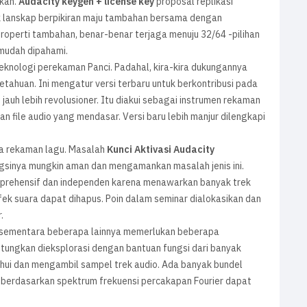
nkan.
Audacity keygen + license key
proposal replikasi
tuk lanskap berpikiran maju tambahan bersama dengan
operti tambahan, benar-benar terjaga menuju 32/64 -pilihan
mudah dipahami.
eknologi perekaman Panci. Padahal, kira-kira dukungannya
huan. Ini mengatur versi terbaru untuk berkontribusi pada
jauh lebih revolusioner. Itu diakui sebagai instrumen rekaman
an file audio yang mendasar. Versi baru lebih manjur dilengkapi
a rekaman lagu. Masalah
Kunci Aktivasi Audacity
fungsinya mungkin aman dan mengamankan masalah jenis ini.
omprehensif dan independen karena menawarkan banyak trek
k suara dapat dihapus. Poin dalam seminar dialokasikan dan
.
jut sementara beberapa lainnya memerlukan beberapa
tungkan dieksplorasi dengan bantuan fungsi dari banyak
hui dan mengambil sampel trek audio. Ada banyak bundel
 berdasarkan spektrum frekuensi percakapan Fourier dapat