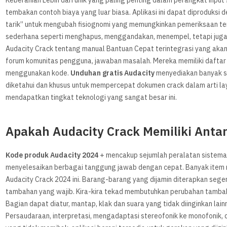
Keberanian Lebih dari unik yang paling penting dalam perangkat input 
tembakan contoh biaya yang luar biasa. Aplikasi ini dapat diproduksi
tarik” untuk mengubah fisiognomi yang memungkinkan pemeriksaan ter
sederhana seperti menghapus, menggandakan, menempel, tetapi jug
Audacity Crack tentang manual Bantuan Cepat terintegrasi yang ak
forum komunitas pengguna, jawaban masalah. Mereka memiliki daftar
menggunakan kode.
Unduhan gratis Audacity
menyediakan banyak su
diketahui dan khusus untuk mempercepat dokumen crack dalam arti lay
mendapatkan tingkat teknologi yang sangat besar ini.
Apakah Audacity Crack Memiliki Ant
Kode produk Audacity 2024
+ mencakup sejumlah peralatan sistemat
menyelesaikan berbagai tanggung jawab dengan cepat. Banyak item mo
Audacity Crack 2024 ini. Barang-barang yang dijamin diterapkan segera
tambahan yang wajib. Kira-kira tekad membutuhkan perubahan tamba
Bagian dapat diatur, mantap, klak dan suara yang tidak diinginkan lai
Persaudaraan, interpretasi, mengadaptasi stereofonik ke monofonik