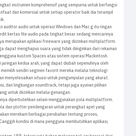
ngkat instrumen komprehensif yang sempurna untuk berfungsi
anfaat dan komersial untuk setiap operator baik dia terampil
ik.
n auditor audio untuk operasi Windows dan Mac g itu ringan
edit kertas file audio pada tingkat besar sedang mencarinya
a merupakan aplikasi freeware yang diizinkan multiplatform.
uga dapat menghapus suara yang tidak diinginkan dari rekaman
 pengguna kustom Spaces atau sistem operasi Mackintosh.
i jaringan kedua arah, yang dapat diubah sepenuhnya oleh
memilih sendiri segmen favorit mereka melalui teknologi
n menyelesaikan situasi untuk pengumpulan yang akurat.
i, dan lingkungan soundtrack, tetapi juga ayunan pilihan
ng untuk diizinkan melalui genangan.
hnya diperbolehkan selain menggunakan pola multiplatform.
ola dan plotter pendengaran untuk perangkat apel yang
 akan merekam berbagai perubahan tentang proses,
Canggih kondisi di mana pengguna membutuhkan aplikasi,