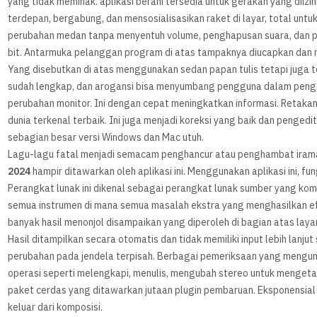
yang tidak memihak. aplikasi berani tersedia untuk gerakan yang diizi
terdepan, bergabung, dan mensosialisasikan raket di layar, total un
perubahan medan tanpa menyentuh volume, penghapusan suara, dan pr
bit. Antarmuka pelanggan program di atas tampaknya diucapkan dan 
Yang disebutkan di atas menggunakan sedan papan tulis tetapi juga t
sudah lengkap, dan arogansi bisa menyumbang pengguna dalam pengeta
perubahan monitor. Ini dengan cepat meningkatkan informasi. Retakan 
dunia terkenal terbaik. Ini juga menjadi koreksi yang baik dan pengedit
sebagian besar versi Windows dan Mac utuh.
Lagu-lagu fatal menjadi semacam penghancur atau penghambat iram
2024
hampir ditawarkan oleh aplikasi ini. Menggunakan aplikasi ini, 
Perangkat lunak ini dikenal sebagai perangkat lunak sumber yang k
semua instrumen di mana semua masalah ekstra yang menghasilkan efe
banyak hasil menonjol disampaikan yang diperoleh di bagian atas layar
Hasil ditampilkan secara otomatis dan tidak memiliki input lebih lan
perubahan pada jendela terpisah. Berbagai pemeriksaan yang mengun
operasi seperti melengkapi, menulis, mengubah stereo untuk mengeta
paket cerdas yang ditawarkan jutaan plugin pembaruan. Eksponensial
keluar dari komposisi.