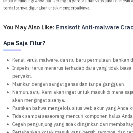
untuk melindungi Anda dari serangan peretas dan virus jahat di mesin
terdaftarnya digunakan untuk memperbaikinya.
You May Also Like:
Emsisoft Anti-malware Cra
Apa Saja Fitur?
Kenali virus, malware, dan itu baru permulaan, bahkan d
Inspeksi terus menerus terhadap data yang tidak bias
penyakit.
Mainkan dengan sangat ganas dan tanpa gangguan.
Namun, satu. Kami akan ingat untuk masuk di mana saj
akan mengingat sisanya.
Pastikan bahwa mengelola situs web akun yang Anda ku
Tidak sampai seseorang mencuri komponen halus Anda
Cegah pengunjung yang tidak diinginkan dari membah
Pertahankan kotak masuk yang bersih, ramping, dan ter