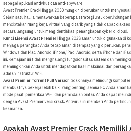
sebagai aplikasi antivirus dan anti-spyware.
Avast Premier CrackHingga 2050 mungkin diperlukan untuk menyesuaik
Selain satu hal, ia menawarkan beberapa strategi untuk perlindungan
menciptakan ruang kerja virtual yang ditarik yang tidak dapat diakses
secara langsung untuk mengidentifikasi penangkapan cyber di cloud.
Kunci Lisensi Avast Premier
Hingga 2038 aman untuk digunakan di kom
menjaga perangkat Anda tetap aman di tempat yang diperlukan, perang
Windows dan Mac, Android, iPhone/iPad, Android, serta iPhone dan iPa
ini. Kemajuan ini tidak menghalangi fungsionalitas sistem dan menin
memungkinkan Anda untuk mendapatkan hasil maksimal dari perangkat
adalah instruktur WiFi.
Avast Premier Torrent Full Version
tidak hanya melindungi komputer
membuatnya bekerja lebih baik. Yang penting, semua PC Anda aman kar
mode pasif, pemeriksa WiFi, dan pemindaian pintar. Anda dapat melindun
dengan Avast Premier versi crack. Antivirus ini memberi Anda perli
keamanan.
Apakah Avast Premier Crack Memilik