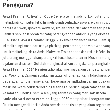
Pengguna?
Avast Premier Activation Code Generator
melindungi komputer priba
melindungi komputer kita. Ini melindungi terhadap spyware dan virus. 
peretasan web, spyware, adware, Trojan horse, dan ancaman serupa 
Januari, sebuah laporan tentang perangkat dan antivirus yang direta
File Lisensi Avast Premier
Hingga 2050 menambahkan firewall, antisp
ini melindungi Anda dari upaya phishing, pemerasan, dan virus web ya
untuk melindungi data Anda. Malware Trojan harian dan risiko infeksi b
juta orang menggunakan perangkat lunak keamanan ini. Mesin ini meng
dijalankan di sistem. Setelah mengkuadratkan pengukuran perangkat ya
Avast Premier 2024 Keygen
tidak akan meninggalkan pengaturan pe
dan Web. Ini juga menyediakan instalasi offline, jadi kami tidak harus 
beberapa fitur. Ini menawarkan beberapa peningkatan dan merupakan
Mesin malware heuristik berfungsi sebagai perlindungan tambahan. Ini
kesalahan. Lindungi semua file yang terinfeksi yang merusak sistem.
Kode Aktivasi Avast Premier
Hingga 2050 memperbarui program Anda
Fitur ini mengenali ketika Anda berada pada risiko yang akan sege