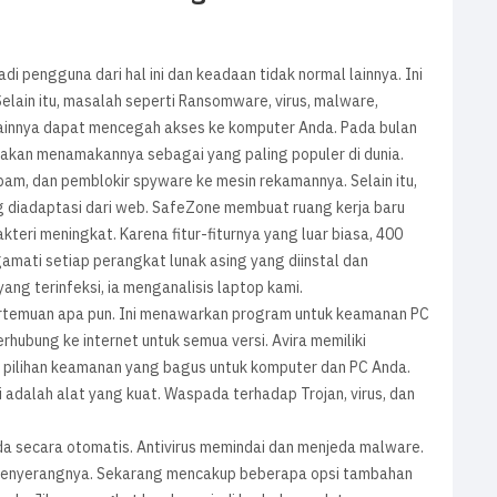
di pengguna dari hal ini dan keadaan tidak normal lainnya. Ini
Selain itu, masalah seperti Ransomware, virus, malware,
lainnya dapat mencegah akses ke komputer Anda. Pada bulan
s akan menamakannya sebagai yang paling populer di dunia.
am, dan pemblokir spyware ke mesin rekamannya. Selain itu,
ng diadaptasi dari web. SafeZone membuat ruang kerja baru
akteri meningkat. Karena fitur-fiturnya yang luar biasa, 400
amati setiap perangkat lunak asing yang diinstal dan
ng terinfeksi, ia menganalisis laptop kami.
rtemuan apa pun. Ini menawarkan program untuk keamanan PC
terhubung ke internet untuk semua versi. Avira memiliki
 pilihan keamanan yang bagus untuk komputer dan PC Anda.
 adalah alat yang kuat. Waspada terhadap Trojan, virus, dan
 secara otomatis. Antivirus memindai dan menjeda malware.
ra menyerangnya. Sekarang mencakup beberapa opsi tambahan