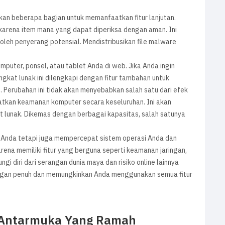
an beberapa bagian untuk memanfaatkan fitur lanjutan.
 karena item mana yang dapat diperiksa dengan aman. Ini
 oleh penyerang potensial. Mendistribusikan file malware
puter, ponsel, atau tablet Anda di web. Jika Anda ingin
kat lunak ini dilengkapi dengan fitur tambahan untuk
d. Perubahan ini tidak akan menyebabkan salah satu dari efek
gkatkan keamanan komputer secara keseluruhan. Ini akan
 lunak. Dikemas dengan berbagai kapasitas, salah satunya
 Anda tetapi juga mempercepat sistem operasi Anda dan
ena memiliki fitur yang berguna seperti keamanan jaringan,
gi diri dari serangan dunia maya dan risiko online lainnya
ndungan penuh dan memungkinkan Anda menggunakan semua fitur
i Antarmuka Yang Ramah