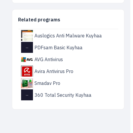
Related programs
Auslogics Anti Malware Kuyhaa
PDFsam Basic Kuyhaa
AVG Antivirus
Avira Antivirus Pro
Smadav Pro
360 Total Security Kuyhaa