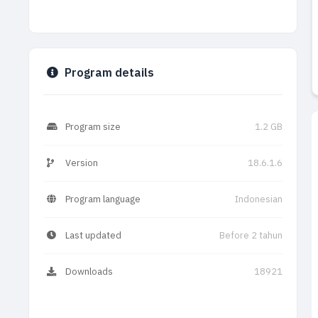
Program details
Program size
1.2 GB
Version
18.6.1.6
Program language
Indonesian
Last updated
Before 2 tahun
Downloads
18921