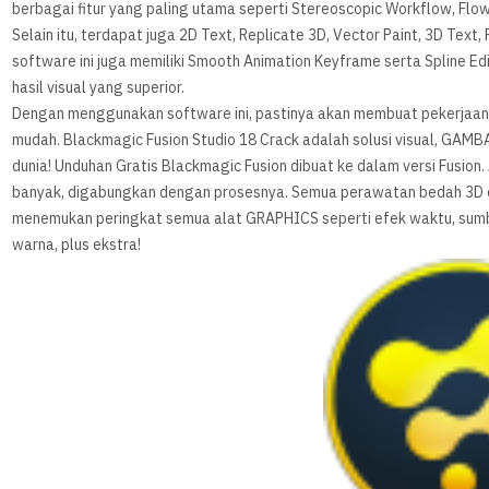
berbagai fitur yang paling utama seperti Stereoscopic Workflow, Flow 
Selain itu, terdapat juga 2D Text, Replicate 3D, Vector Paint, 3D Text,
software ini juga memiliki Smooth Animation Keyframe serta Spline Edi
hasil visual yang superior.
Dengan menggunakan software ini, pastinya akan membuat pekerjaan m
mudah. Blackmagic Fusion Studio 18 Crack adalah solusi visual, GAMBA
dunia! Unduhan Gratis Blackmagic Fusion dibuat ke dalam versi Fusion
banyak, digabungkan dengan prosesnya. Semua perawatan bedah 3D ce
menemukan peringkat semua alat GRAPHICS seperti efek waktu, sumber
warna, plus ekstra!