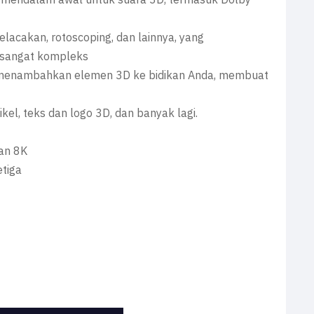
mendalam awal untuk suara 3D, termasuk Dolby
elacakan, rotoscoping, dan lainnya, yang
 sangat kompleks
 menambahkan elemen 3D ke bidikan Anda, membuat
kel, teks dan logo 3D, dan banyak lagi.
an 8K
etiga