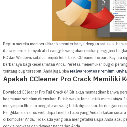
Begitu mereka membersihkan komputer hanya dengan satu klik, bahka
itu, ia memiliki banyak alat canggih yang akan disukai pengguna tingkat
PC dan Windows selalu menjadi lebih baik. CCleaner Terbaru Kuyhaa dipe
berbahaya bagi keselamatan Anda. Peretas menemukan bug di perangk
tentang bug tersebut. Anda juga bisa
Malwarebytes Premium Kuyh
Apakah CCleaner Pro Crack Memiliki 
Download CCleaner Pro Full Crack 64 Bit akan memastikan bahwa pera
keamanan sebelum ditemukan. Butuh waktu lama untuk memulainya. Ia 
menyimpan file dan pengaturan yang tidak digunakan. Ini dengan cepa
Pengiklan dan situs web dapat melihat apa yang Anda lakukan secara o
di komputer Anda. Tidak ada yang bisa mengetahui siapa Anda atau p
cookie browser dan riwayat pencarian Anda.