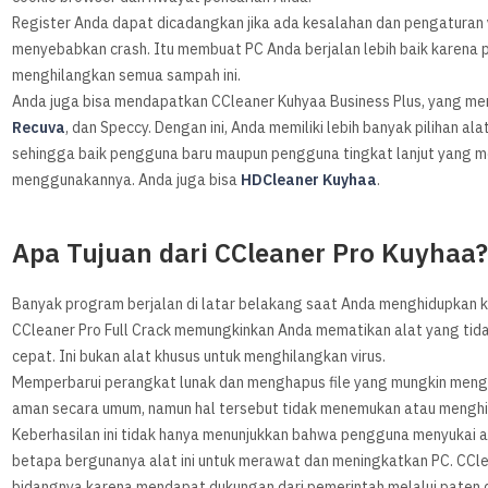
Register Anda dapat dicadangkan jika ada kesalahan dan pengaturan 
menyebabkan crash. Itu membuat PC Anda berjalan lebih baik karena p
menghilangkan semua sampah ini.
Anda juga bisa mendapatkan CCleaner Kuhyaa Business Plus, yang memili
Recuva
, dan Speccy. Dengan ini, Anda memiliki lebih banyak pilihan 
sehingga baik pengguna baru maupun pengguna tingkat lanjut yang m
menggunakannya. Anda juga bisa
HDCleaner Kuyhaa
.
Apa Tujuan dari CCleaner Pro Kuyhaa
Banyak program berjalan di latar belakang saat Anda menghidupkan 
CCleaner Pro Full Crack memungkinkan Anda mematikan alat yang tida
cepat. Ini bukan alat khusus untuk menghilangkan virus.
Memperbarui perangkat lunak dan menghapus file yang mungkin meng
aman secara umum, namun hal tersebut tidak menemukan atau mengh
Keberhasilan ini tidak hanya menunjukkan bahwa pengguna menyukai a
betapa bergunanya alat ini untuk merawat dan meningkatkan PC. CClea
bidangnya karena mendapat dukungan dari pemerintah melalui paten 