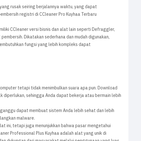
yang rusak seiring berjalannya waktu, yang dapat
embersih registri di CCleaner Pro Kuyhaa Terbaru
ki CCleaner versi bisnis dan alat lain seperti Defraggler,
alat pembersih. Dikatakan sederhana dan mudah digunakan,
embutuhkan fungsi yang lebih kompleks dapat
?
komputer tetapi tidak menimbulkan suara apa pun. Download
k diperlukan, sehingga Anda dapat bekerja atau bermain lebih
ganggu dapat membuat sistem Anda lebih sehat dan lebih
ilangkan malware.
lat ini, tetapi juga menunjukkan bahwa pasar mengetahui
ner Professional Plus Kuyhaa adalah alat yang unik di
dan dukungan dari masyarakat melalui penggunaan yang luas.