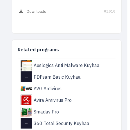
Downloads
92919
Related programs
Auslogics Anti Malware Kuyhaa
PDFsam Basic Kuyhaa
AVG Antivirus
Avira Antivirus Pro
Smadav Pro
360 Total Security Kuyhaa