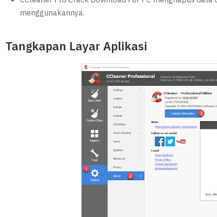
CCleaner Pro Crack Download For PC menghapus data d
menggunakannya.
Tangkapan Layar Aplikasi