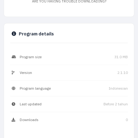
ARE YOU HAVING TROUBLE DOWNLOADING?
Program details
Program size
31.0 MB
Version
2.1.10
Program language
Indonesian
Last updated
Before 2 tahun
Downloads
0