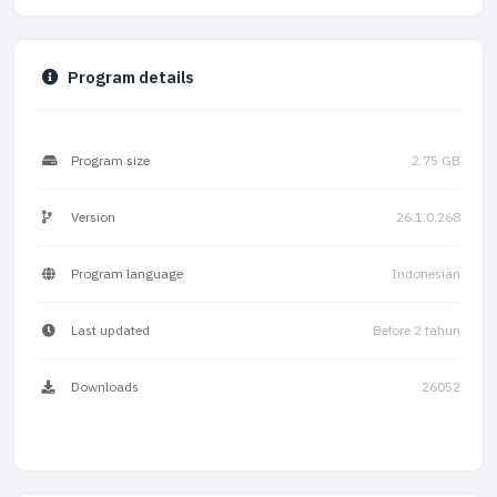
Program details
Program size
2.75 GB
Version
26.1.0.268
Program language
Indonesian
Last updated
Before 2 tahun
Downloads
26052