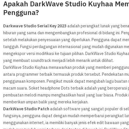
Apakah DarkWave Studio Kuyhaa Mem
Pengguna?
Darkwave Studio Serial Key 2023
adalah perangkat lunak yang bena
hiburan yang sama dan mengembangkan profesional di bidang ini. Pen
setelah melakukan penyesuaian yang diperlukan. Pengguna dapat 
tangguh. Fungsi perdagangan internasional yang mudah digunakan 
mengekspor versi modifikasi ke tujuan pilihan. DarkWave Studio Kuy
yang membuat soundtrack menjadi lebih menarik untuk dilihat.
DarkWave Studio Kuyhaa menawarkan produk yang memberi pengguna tin
antara programmer terbaik termasuk produk tersebut. Pendekatan mut
penggunaan komponen. Pengikut musik dapat mengubah lagu buatan sen
macam suara. Soket headphone Dots terbaik adalah yang beroperasi 
pembuatan melodi mampu menghasilkan hasil yang luar biasa. Produk
memberikan umpan balik yang mereka kerjakan.
DarkWave Studio Patch
adalah software yang sangat populer di sel
fungsinya, pengguna dapat dengan mudah memperbarui perangkat luna
menggunakan internet, ia memiliki banyak jenis efek edit bawaan y