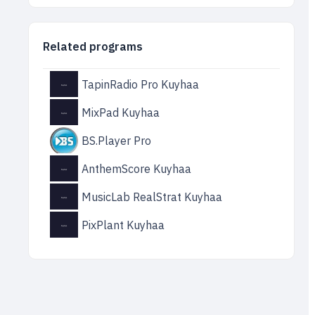
Related programs
TapinRadio Pro Kuyhaa
MixPad Kuyhaa
BS.Player Pro
AnthemScore Kuyhaa
MusicLab RealStrat Kuyhaa
PixPlant Kuyhaa