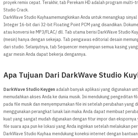
proyek remix cepat. Terakhir, tab Perekam HD adalah program multi-
Studio Crack.
DarkWave Studio Kuyhaamemungkinkan Anda untuk menangkap sinyal 
Integer 16-bit dari 32-bit Floating Point PCM yang disandikan. Doku
atau konversi ke MP3/FLAC/ dll. Tab utama berisi DarkWave Studio K
(mesin) hanya dengan sekejap. Tab pengawas editorial desain memun
dari studio. Selanjutnya, tab Sequencer menyimpan semua kasing yan
agar mesin Anda dapat bekerja dengannya.
Apa Tujuan Dari DarkWave Studio Ku
DarkWave Studio Keygen
adalah banyak aplikasi yang digunakan untuk
memudahkan akses Anda ke dunia musik. Ini mendukung pengeditan f
pada file musik dan menyempurnakan file ini setelah perubahan yang d
menggunakan perangkat lunak lain maka Anda dapat membuat perubah
kuat yang sangat mudah digunakan dengan fitur impor dan eksporn
file suara apa pun ke lokasi yang Anda inginkan setelah melakukan pe
DarkWave Studio Kuyhaa mendukung koneksi internet dengan bantuan f