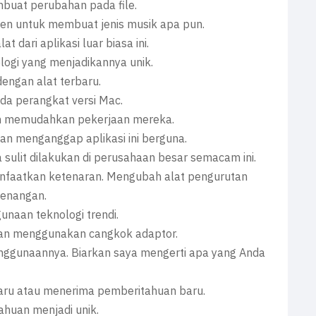
mbuat perubahan pada file.
n untuk membuat jenis musik apa pun.
ari aplikasi luar biasa ini.
ologi yang menjadikannya unik.
dengan alat terbaru.
da perangkat versi Mac.
an memudahkan pekerjaan mereka.
n menganggap aplikasi ini berguna.
ulit dilakukan di perusahaan besar semacam ini.
faatkan ketenaran. Mengubah alat pengurutan
senangan.
naan teknologi trendi.
ngan menggunakan cangkok adaptor.
nggunaannya. Biarkan saya mengerti apa yang Anda
baru atau menerima pemberitahuan baru.
huan menjadi unik.