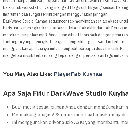
mudah mengunduh versi terbaru dari tautan di bawah ini. DarkWave St
baik untuk workstation yang mengedit lagu di titik yang sesuai. Pel
instrumen dan fungsi terkini dengan menggunakan jaringan.
DarkWave Studio Kuyhaa sequencer tab menyimpan setiap akses unt
baris untuk meningkatkan alat Anda. Ini adalah akhir dari tab Pereka
merekam tumpahan mp3. Anda akan dibuat lebih baik dengan pemilik pr
tantangan yang meningkat dengan mengedit lagu dasar dan terbaru di 
menggunakan aplikasinya untuk mengedit berbagai desain musik. Peng
mengelola musik terbaru yang tepat dengan perusahaan lagu untuk f
You May Also Like:
PlayerFab Kuyhaa
Apa Saja Fitur DarkWave Studio Kuyh
Buat musik sesuai pilihan Anda dengan menggunakan i
Mendukung plugin VPS untuk membuat musik menjadi u
Ini menggunakan driver audio ASIO yang membantu men