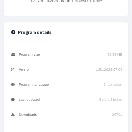
ARE YOU HAVING TROUBLE DOWNLOADING?
Program details
Program size
92.85 MB
Version
1.51.2023.07.09
Program language
Indonesian
Last updated
Before 2 bulan
Downloads
29741