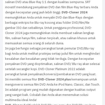
salinan DVD atau Blue-Ray 1:1 dengan kualitas sempurna. SRT
inovatif mendukung penyalinan DVD dan film Blue-Ray terbaru Anda
dengan kecepatan yang jauh lebih tinggi.
DVD-Cloner 2024
memungkinkan Anda untuk menyalin DVD dan Blue-Rays dengan
berbagai enkripsi ke Blu-ray kosong atau folder DVD/film/file
gambar ISO dan sebaliknya. Untuk pengguna profesional, DVD-
Cloner 2024 juga memungkinkan Anda membuat salinan lengkap
film, salinan hanya film, salinan terpisah, atau salinan khusus untuk
memuaskan semua orang di seluruh dunia.
Ini juga berfungsi sebagai perangkat lunak pemutar DVD/Blu-ray
bagi Anda untuk melihat pratinjau setiap judul film untuk menghindari
kesalahan dan kesalahan yang tidak terduga. Dengan kecepatan
penyalinan DVD yang dioptimalkan, salinan DVD/ Blu-ray akan selesai
setelah secangkir kopi. DVD-Cloner Platinum 2022 adalah
perangkat lunak penyalinan/konversi/pembakaran DVD yang kuat.
Ini memiliki semua fitur
DVD-Cloner 2024 plus
kemampuan untuk
mengonversi semua film DVD Anda ke iPod Nano, Classic, dan Touch.
Ini adalah program yang mudah digunakan dengan kualitas output
yang sangat baik. Cobalah dan Anda akan menemukan solusi
multimedia ideal Anda!