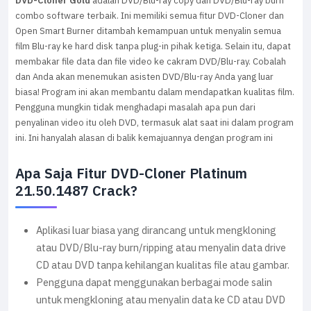
DVD-Cloner Gold
adalah DVD/Blu-ray copy dan DVD/Blu-ray burn
combo software terbaik. Ini memiliki semua fitur DVD-Cloner dan
Open Smart Burner ditambah kemampuan untuk menyalin semua
film Blu-ray ke hard disk tanpa plug-in pihak ketiga. Selain itu, dapat
membakar file data dan file video ke cakram DVD/Blu-ray. Cobalah
dan Anda akan menemukan asisten DVD/Blu-ray Anda yang luar
biasa! Program ini akan membantu dalam mendapatkan kualitas film.
Pengguna mungkin tidak menghadapi masalah apa pun dari
penyalinan video itu oleh DVD, termasuk alat saat ini dalam program
ini. Ini hanyalah alasan di balik kemajuannya dengan program ini
Apa Saja Fitur DVD-Cloner Platinum
21.50.1487 Crack?
Aplikasi luar biasa yang dirancang untuk mengkloning
atau DVD/Blu-ray burn/ripping atau menyalin data drive
CD atau DVD tanpa kehilangan kualitas file atau gambar.
Pengguna dapat menggunakan berbagai mode salin
untuk mengkloning atau menyalin data ke CD atau DVD