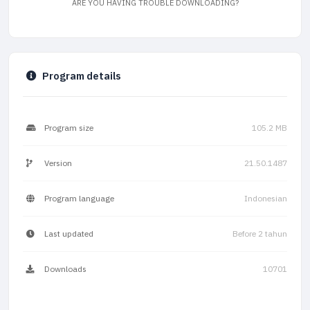
ARE YOU HAVING TROUBLE DOWNLOADING?
Program details
Program size
105.2 MB
Version
21.50.1487
Program language
Indonesian
Last updated
Before 2 tahun
Downloads
10701