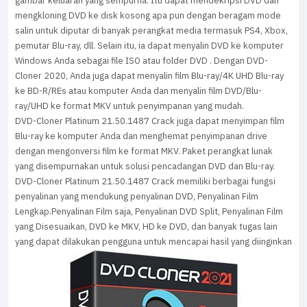
gambar keluaran yang sempurna. Itu dapat mendekripsi DVD dan
mengkloning DVD ke disk kosong apa pun dengan beragam mode
salin untuk diputar di banyak perangkat media termasuk PS4, Xbox,
pemutar Blu-ray, dll. Selain itu, ia dapat menyalin DVD ke komputer
Windows Anda sebagai file ISO atau folder DVD . Dengan DVD-
Cloner 2020, Anda juga dapat menyalin film Blu-ray/4K UHD Blu-ray
ke BD-R/REs atau komputer Anda dan menyalin film DVD/Blu-
ray/UHD ke format MKV untuk penyimpanan yang mudah.
DVD-Cloner Platinum 21.50.1487 Crack juga dapat menyimpan film
Blu-ray ke komputer Anda dan menghemat penyimpanan drive
dengan mengonversi film ke format MKV. Paket perangkat lunak
yang disempurnakan untuk solusi pencadangan DVD dan Blu-ray.
DVD-Cloner Platinum 21.50.1487 Crack memiliki berbagai fungsi
penyalinan yang mendukung penyalinan DVD, Penyalinan Film
Lengkap.Penyalinan Film saja, Penyalinan DVD Split, Penyalinan Film
yang Disesuaikan, DVD ke MKV, HD ke DVD, dan banyak tugas lain
yang dapat dilakukan pengguna untuk mencapai hasil yang diinginkan