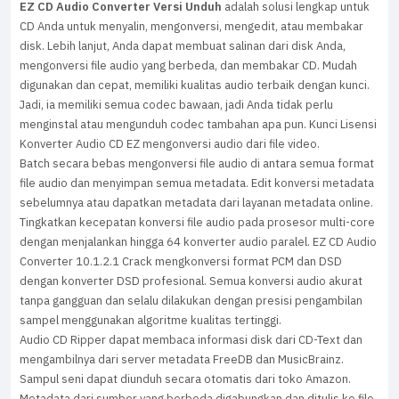
EZ CD Audio Converter Versi Unduh
adalah solusi lengkap untuk
CD Anda untuk menyalin, mengonversi, mengedit, atau membakar
disk. Lebih lanjut, Anda dapat membuat salinan dari disk Anda,
mengonversi file audio yang berbeda, dan membakar CD. Mudah
digunakan dan cepat, memiliki kualitas audio terbaik dengan kunci.
Jadi, ia memiliki semua codec bawaan, jadi Anda tidak perlu
menginstal atau mengunduh codec tambahan apa pun. Kunci Lisensi
Konverter Audio CD EZ mengonversi audio dari file video.
Batch secara bebas mengonversi file audio di antara semua format
file audio dan menyimpan semua metadata. Edit konversi metadata
sebelumnya atau dapatkan metadata dari layanan metadata online.
Tingkatkan kecepatan konversi file audio pada prosesor multi-core
dengan menjalankan hingga 64 konverter audio paralel. EZ CD Audio
Converter 10.1.2.1 Crack mengkonversi format PCM dan DSD
dengan konverter DSD profesional. Semua konversi audio akurat
tanpa gangguan dan selalu dilakukan dengan presisi pengambilan
sampel menggunakan algoritme kualitas tertinggi.
Audio CD Ripper dapat membaca informasi disk dari CD-Text dan
mengambilnya dari server metadata FreeDB dan MusicBrainz.
Sampul seni dapat diunduh secara otomatis dari toko Amazon.
Metadata dari sumber yang berbeda digabungkan dan ditulis ke file