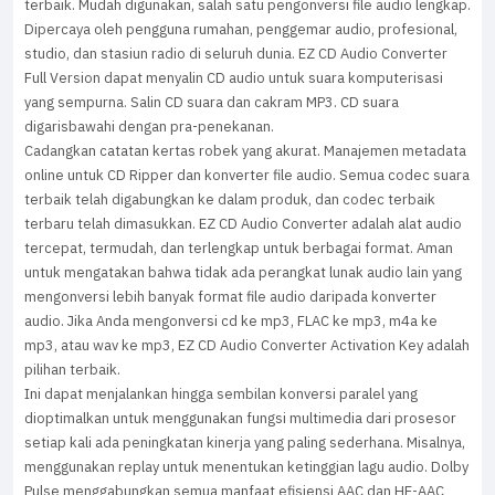
terbaik. Mudah digunakan, salah satu pengonversi file audio lengkap.
Dipercaya oleh pengguna rumahan, penggemar audio, profesional,
studio, dan stasiun radio di seluruh dunia. EZ CD Audio Converter
Full Version dapat menyalin CD audio untuk suara komputerisasi
yang sempurna. Salin CD suara dan cakram MP3. CD suara
digarisbawahi dengan pra-penekanan.
Cadangkan catatan kertas robek yang akurat. Manajemen metadata
online untuk CD Ripper dan konverter file audio. Semua codec suara
terbaik telah digabungkan ke dalam produk, dan codec terbaik
terbaru telah dimasukkan. EZ CD Audio Converter adalah alat audio
tercepat, termudah, dan terlengkap untuk berbagai format. Aman
untuk mengatakan bahwa tidak ada perangkat lunak audio lain yang
mengonversi lebih banyak format file audio daripada konverter
audio. Jika Anda mengonversi cd ke mp3, FLAC ke mp3, m4a ke
mp3, atau wav ke mp3, EZ CD Audio Converter Activation Key adalah
pilihan terbaik.
Ini dapat menjalankan hingga sembilan konversi paralel yang
dioptimalkan untuk menggunakan fungsi multimedia dari prosesor
setiap kali ada peningkatan kinerja yang paling sederhana. Misalnya,
menggunakan replay untuk menentukan ketinggian lagu audio. Dolby
Pulse menggabungkan semua manfaat efisiensi AAC dan HE-AAC