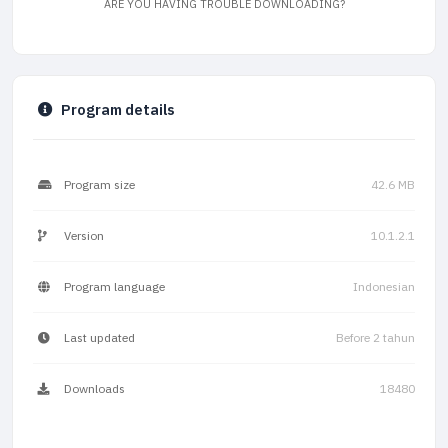
ARE YOU HAVING TROUBLE DOWNLOADING?
Program details
Program size
42.6 MB
Version
10.1.2.1
Program language
Indonesian
Last updated
Before 2 tahun
Downloads
18480