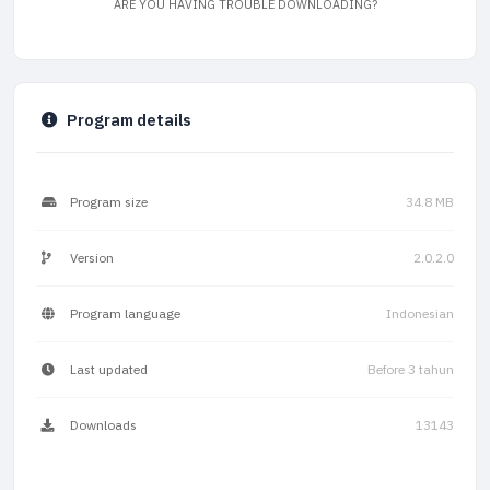
ARE YOU HAVING TROUBLE DOWNLOADING?
Program details
Program size
34.8 MB
Version
2.0.2.0
Program language
Indonesian
Last updated
Before 3 tahun
Downloads
13143