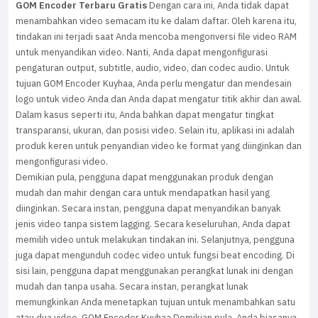
GOM Encoder Terbaru Gratis
Dengan cara ini, Anda tidak dapat
menambahkan video semacam itu ke dalam daftar. Oleh karena itu,
tindakan ini terjadi saat Anda mencoba mengonversi file video RAM
untuk menyandikan video. Nanti, Anda dapat mengonfigurasi
pengaturan output, subtitle, audio, video, dan codec audio. Untuk
tujuan GOM Encoder Kuyhaa, Anda perlu mengatur dan mendesain
logo untuk video Anda dan Anda dapat mengatur titik akhir dan awal.
Dalam kasus seperti itu, Anda bahkan dapat mengatur tingkat
transparansi, ukuran, dan posisi video. Selain itu, aplikasi ini adalah
produk keren untuk penyandian video ke format yang diinginkan dan
mengonfigurasi video.
Demikian pula, pengguna dapat menggunakan produk dengan
mudah dan mahir dengan cara untuk mendapatkan hasil yang
diinginkan. Secara instan, pengguna dapat menyandikan banyak
jenis video tanpa sistem lagging. Secara keseluruhan, Anda dapat
memilih video untuk melakukan tindakan ini. Selanjutnya, pengguna
juga dapat mengunduh codec video untuk fungsi beat encoding. Di
sisi lain, pengguna dapat menggunakan perangkat lunak ini dengan
mudah dan tanpa usaha. Secara instan, perangkat lunak
memungkinkan Anda menetapkan tujuan untuk menambahkan satu
atau dua video. GOM Encoder Kuyhaa Demikian pula, Anda biasanya