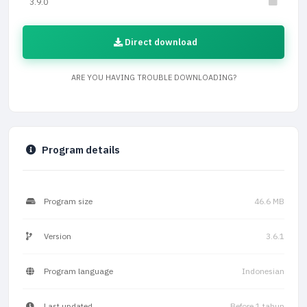
3.9.0
Direct download
ARE YOU HAVING TROUBLE DOWNLOADING?
Program details
Program size
46.6 MB
Version
3.6.1
Program language
Indonesian
Last updated
Before 1 tahun