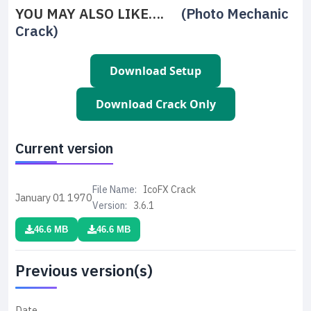
YOU MAY ALSO LIKE….
(Photo Mechanic
Crack)
Download Setup
Download Crack Only
Current version
File Name:
IcoFX Crack
January 01
1970
Version:
3.6.1
46.6 MB
46.6 MB
Previous version(s)
Date