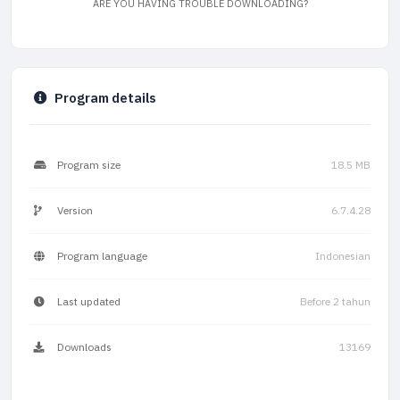
ARE YOU HAVING TROUBLE DOWNLOADING?
Program details
Program size
18.5 MB
Version
6.7.4.28
Program language
Indonesian
Last updated
Before 2 tahun
Downloads
13169