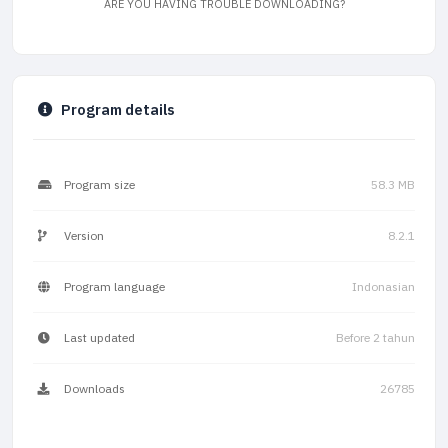
ARE YOU HAVING TROUBLE DOWNLOADING?
Program details
Program size
58.3 MB
Version
8.2.1
Program language
Indonasian
Last updated
Before 2 tahun
Downloads
26785