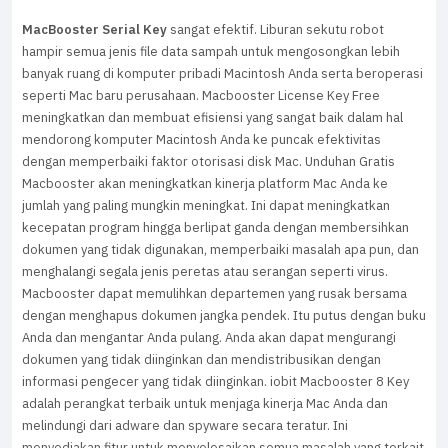
MacBooster Serial Key
sangat efektif. Liburan sekutu robot
hampir semua jenis file data sampah untuk mengosongkan lebih
banyak ruang di komputer pribadi Macintosh Anda serta beroperasi
seperti Mac baru perusahaan. Macbooster License Key Free
meningkatkan dan membuat efisiensi yang sangat baik dalam hal
mendorong komputer Macintosh Anda ke puncak efektivitas
dengan memperbaiki faktor otorisasi disk Mac. Unduhan Gratis
Macbooster akan meningkatkan kinerja platform Mac Anda ke
jumlah yang paling mungkin meningkat. Ini dapat meningkatkan
kecepatan program hingga berlipat ganda dengan membersihkan
dokumen yang tidak digunakan, memperbaiki masalah apa pun, dan
menghalangi segala jenis peretas atau serangan seperti virus.
Macbooster dapat memulihkan departemen yang rusak bersama
dengan menghapus dokumen jangka pendek. Itu putus dengan buku
Anda dan mengantar Anda pulang. Anda akan dapat mengurangi
dokumen yang tidak diinginkan dan mendistribusikan dengan
informasi pengecer yang tidak diinginkan. iobit Macbooster 8 Key
adalah perangkat terbaik untuk menjaga kinerja Mac Anda dan
melindungi dari adware dan spyware secara teratur. Ini
menyediakan fitur untuk menyelesaikan semua masalah yang terkait