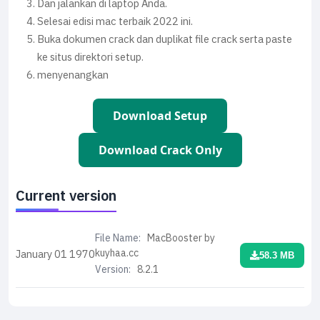
Dan jalankan di laptop Anda.
Selesai edisi mac terbaik 2022 ini.
Buka dokumen crack dan duplikat file crack serta paste
ke situs direktori setup.
menyenangkan
Download Setup
Download Crack Only
Current version
File Name:
MacBooster by
kuyhaa.cc
January 01
1970
58.3 MB
Version:
8.2.1