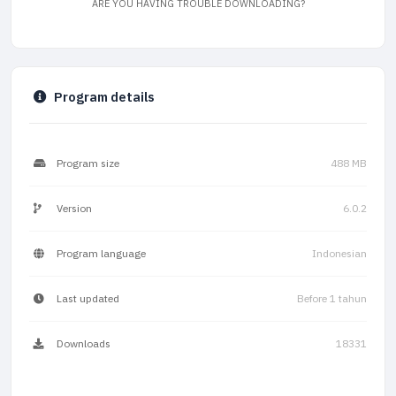
ARE YOU HAVING TROUBLE DOWNLOADING?
Program details
Program size
488 MB
Version
6.0.2
Program language
Indonesian
Last updated
Before 1 tahun
Downloads
18331