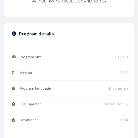
ARE YOU HAVING TROUBLE DOWNLOADING?
Program details
Program size
20.6 MB
Version
2.3.3
Program language
Indonesian
Last updated
Before 1 tahun
Downloads
17364