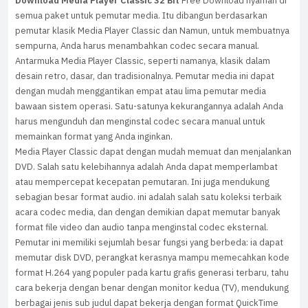
Download Media Player Classic 32 Bit
Free Download nyaman di
semua paket untuk pemutar media. Itu dibangun berdasarkan
pemutar klasik Media Player Classic dan Namun, untuk membuatnya
sempurna, Anda harus menambahkan codec secara manual.
Antarmuka Media Player Classic, seperti namanya, klasik dalam
desain retro, dasar, dan tradisionalnya. Pemutar media ini dapat
dengan mudah menggantikan empat atau lima pemutar media
bawaan sistem operasi. Satu-satunya kekurangannya adalah Anda
harus mengunduh dan menginstal codec secara manual untuk
memainkan format yang Anda inginkan.
Media Player Classic dapat dengan mudah memuat dan menjalankan
DVD. Salah satu kelebihannya adalah Anda dapat memperlambat
atau mempercepat kecepatan pemutaran. Ini juga mendukung
sebagian besar format audio. ini adalah salah satu koleksi terbaik
acara codec media, dan dengan demikian dapat memutar banyak
format file video dan audio tanpa menginstal codec eksternal.
Pemutar ini memiliki sejumlah besar fungsi yang berbeda: ia dapat
memutar disk DVD, perangkat kerasnya mampu memecahkan kode
format H.264 yang populer pada kartu grafis generasi terbaru, tahu
cara bekerja dengan benar dengan monitor kedua (TV), mendukung
berbagai jenis sub judul dapat bekerja dengan format QuickTime