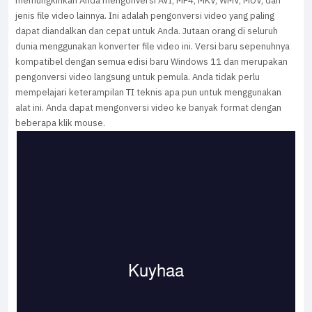
memungkinkan Anda mengonversi AVI, MP4, MKV, WMV, MOV, dan
jenis file video lainnya. Ini adalah pengonversi video yang paling
dapat diandalkan dan cepat untuk Anda. Jutaan orang di seluruh
dunia menggunakan konverter file video ini. Versi baru sepenuhnya
kompatibel dengan semua edisi baru Windows 11 dan merupakan
pengonversi video langsung untuk pemula. Anda tidak perlu
mempelajari keterampilan TI teknis apa pun untuk menggunakan
alat ini. Anda dapat mengonversi video ke banyak format dengan
beberapa klik mouse.