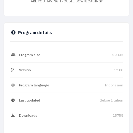
ARE YOU HAVING TROUBLE DOWNLOADING?
Program details
Program size
5.3 MB
Version
12.00
Program language
Indonesian
Last updated
Before 1 tahun
Downloads
15758