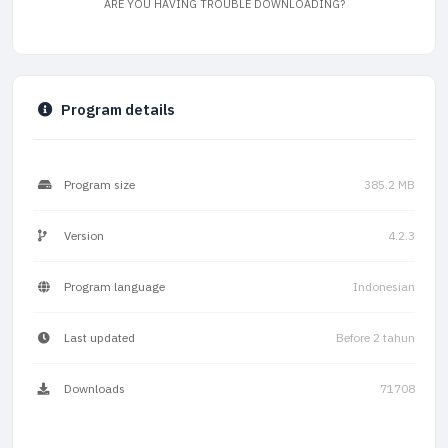
ARE YOU HAVING TROUBLE DOWNLOADING?
Program details
Program size
385.2 MB
Version
4.2.3
Program language
Indonesian
Last updated
Before 2 tahun
Downloads
71708