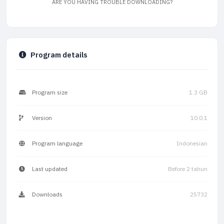
ARE YOU HAVING TROUBLE DOWNLOADING?
Program details
Program size
1.3 GB
Version
10.0.1
Program language
Indonesian
Last updated
Before 2 tahun
Downloads
25732