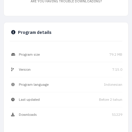
ARE YOU HAVING TROUBLE DOWNLOADING?
Program details
Program size
79.2 MB
Version
7.15.0
Program language
Indonesian
Last updated
Before 2 tahun
Downloads
51229