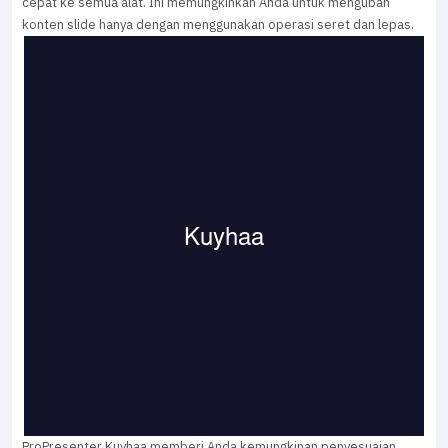
cepat ke semua alat. Ini memungkinkan Anda untuk mengubah
konten slide hanya dengan menggunakan operasi seret dan lepas.
ProPresenter Kuyhaa memberi Anda kemungkinan penyesuaian