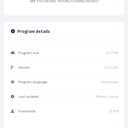
ARE YOU HAVING TROUBLE DOWNLOADING?
Program details
Program size
53.9 MB
Version
6.0.0.251
Program language
Indonesian
Last updated
Before 1 tahun
Downloads
31339