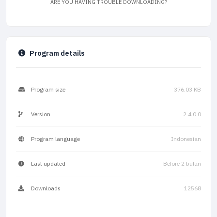
ARE YOU HAVING TROUBLE DOWNLOADING?
Program details
Program size
376.03 KB
Version
2.4.0.0
Program language
Indonesian
Last updated
Before 2 bulan
Downloads
12568