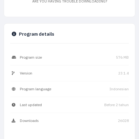
ARE YOU HAVING TROUBLE DOWNLOADING?
Program details
Program size
576 MB
Version
23.1.4
Program language
Indonesian
Last updated
Before 2 tahun
Downloads
26028