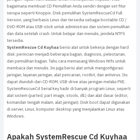
bagaimana membuat CD Pemulihan Anda sendiri dengan set fitur
serupa seperti Knoppix. Disk pemulihan SystemRescueCd Full
Version, yang berbasis Linux dan tersedia sebagai bootable CD /
DVD-ROM atau USB-stick untuk administrasi dan sistem pemulihan
dan data setelah crash. Untuk belajar dan menulis, jendela NTFS
tersedia.
SystemRescue Cd Kuyhaa
berisi alat untuk bekerja dengan hard
disk: perincian menjadi beberapa bagian, diagnosis, pelestarian,
dan pemulihan bagian. Tahu cara memasang Windows Ntfs untuk
membaca dan menulis. Ini juga berisi alat untuk mengonfigurasi
jaringan, layanan jaringan, alat pencarian, rootkit, dan antivirus. Itu
dapat diunduh dari CD-ROM, USB-drive atau jaringan melalui PXE.
SystemRescueCd Serial key hadir di banyak program Linux, seperti
alat sistem (parted, part image, stools, dll.) dan alat dasar (editor,
komandan tengah malam, alat jaringan). Disk boot dapat digunakan
di server, Linux, komputer desktop yang menjalankan Linux atau
Windows.
Apakah SystemRescue Cd Kuyhaa