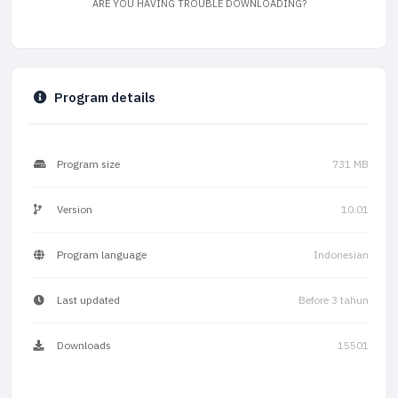
ARE YOU HAVING TROUBLE DOWNLOADING?
Program details
Program size
731 MB
Version
10.01
Program language
Indonesian
Last updated
Before 3 tahun
Downloads
15501