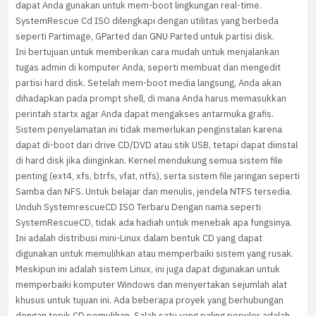
dapat Anda gunakan untuk mem-boot lingkungan real-time.
SystemRescue Cd ISO dilengkapi dengan utilitas yang berbeda
seperti Partimage, GParted dan GNU Parted untuk partisi disk.
Ini bertujuan untuk memberikan cara mudah untuk menjalankan
tugas admin di komputer Anda, seperti membuat dan mengedit
partisi hard disk. Setelah mem-boot media langsung, Anda akan
dihadapkan pada prompt shell, di mana Anda harus memasukkan
perintah startx agar Anda dapat mengakses antarmuka grafis.
Sistem penyelamatan ini tidak memerlukan penginstalan karena
dapat di-boot dari drive CD/DVD atau stik USB, tetapi dapat diinstal
di hard disk jika diinginkan. Kernel mendukung semua sistem file
penting (ext4, xfs, btrfs, vfat, ntfs), serta sistem file jaringan seperti
Samba dan NFS. Untuk belajar dan menulis, jendela NTFS tersedia.
Unduh SystemrescueCD ISO Terbaru Dengan nama seperti
SystemRescueCD, tidak ada hadiah untuk menebak apa fungsinya.
Ini adalah distribusi mini-Linux dalam bentuk CD yang dapat
digunakan untuk memulihkan atau memperbaiki sistem yang rusak.
Meskipun ini adalah sistem Linux, ini juga dapat digunakan untuk
memperbaiki komputer Windows dan menyertakan sejumlah alat
khusus untuk tujuan ini. Ada beberapa proyek yang berhubungan
dengan topik CD pemulihan. Salah satu yang paling populer adalah