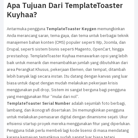
Apa Tujuan Dari TemplateToaster
Kuyhaa?
Antarmuka pengguna
TemplateToaster Keygen
memungkinkan
Anda merancang saran, tema gaya, dan tema untuk berbagai teknik
manajemen bahan konten (CMS) populer seperti Wp, Joomla, dan
Drupal, seperti sistem bisnis seperti Magento, OpenCart, hingga
prestashop. TemplateToaster Kuyhaa menawarkan opsi yang lebih
baik untuk menarik dan menambahkan jumlah yang dibutuhkan dari
area Perangkat Khusus, pekerjaan Elemen, dan tempat, ditambah
lebih banyak lagi secara instan. Itu datang dengan kanvas yang luar
biasa untuk dapat dengan mudah melakukan pekerjaan krisis
menggunakan pull drop, Sistem ini sangat berguna bagi pengguna
yang menggunakan fitur “mulai dari nol”.
TemplateToaster Serial Number
adalah sejumlah foto berbagi,
lambang, dan ikonografi disertakan. Ini memungkinkan pengguna
untuk melakukan pemasaran digital dengan dinamisme sejati. Ukur
efisiensi startup proyek mereka menggunakan fitur yang diperlukan.
Pengguna tidak perlu membeli lagi kode lisensi di masa mendatang
karena kemajuan tematiknya sudah sangat luar biasa tetapi