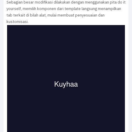
Sebagian besar modifikasi dilakukan dengan menggunakan pita do it
yourself, memilih komponen dari template langsung menampilkan
tab terkait di bilah alat, mulai membuat penyesuaian dan
kustomisasi.