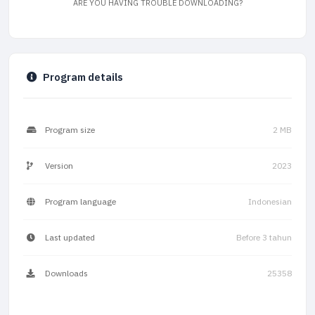
ARE YOU HAVING TROUBLE DOWNLOADING?
Program details
Program size
2 MB
Version
2023
Program language
Indonesian
Last updated
Before 3 tahun
Downloads
25358