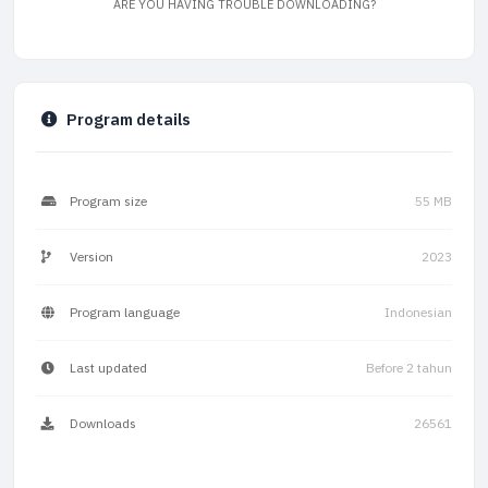
ARE YOU HAVING TROUBLE DOWNLOADING?
Program details
Program size
55 MB
Version
2023
Program language
Indonesian
Last updated
Before 2 tahun
Downloads
26561