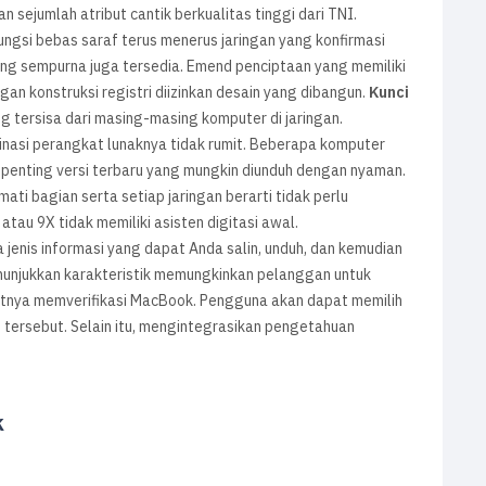
 sejumlah atribut cantik berkualitas tinggi dari TNI.
ngsi bebas saraf terus menerus jaringan yang konfirmasi
ang sempurna juga tersedia. Emend penciptaan yang memiliki
an konstruksi registri diizinkan desain yang dibangun.
Kunci
 tersisa dari masing-masing komputer di jaringan.
mbinasi perangkat lunaknya tidak rumit. Beberapa komputer
n penting versi terbaru yang mungkin diunduh dengan nyaman.
i bagian serta setiap jaringan berarti tidak perlu
au 9X tidak memiliki asisten digitasi awal.
enis informasi yang dapat Anda salin, unduh, dan kemudian
nunjukkan karakteristik memungkinkan pelanggan untuk
jutnya memverifikasi MacBook. Pengguna akan dapat memilih
 tersebut. Selain itu, mengintegrasikan pengetahuan
k