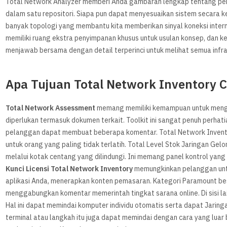
Total Network Analyzer memberi Anda gambaran lengkap tentang pen
dalam satu repositori. Siapa pun dapat menyesuaikan sistem secara ke
banyak topologi yang membantu kita memberikan sinyal koneksi inter
memiliki ruang ekstra penyimpanan khusus untuk usulan konsep, dan
menjawab bersama dengan detail terperinci untuk melihat semua infra
Apa Tujuan Total Network Inventory 
Total Network Assessment
memang memiliki kemampuan untuk mengha
diperlukan termasuk dokumen terkait. Toolkit ini sangat penuh perhat
pelanggan dapat membuat beberapa komentar. Total Network Inven
untuk orang yang paling tidak terlatih. Total Level Stok Jaringan G
melalui kotak centang yang dilindungi. Ini memang panel kontrol yan
Kunci Licensi Total Network Inventory
memungkinkan pelanggan unt
aplikasi Anda, menerapkan konten pemasaran. Kategori Paramount b
menggabungkan komentar memerintah tingkat sarana online. Di sisi la
Hal ini dapat memindai komputer individu otomatis serta dapat Jaring
terminal atau langkah itu juga dapat memindai dengan cara yang luar