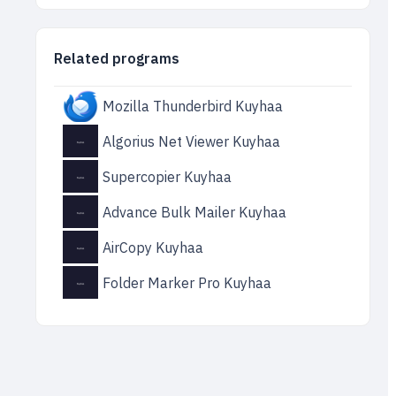
Related programs
Mozilla Thunderbird Kuyhaa
Algorius Net Viewer Kuyhaa
Supercopier Kuyhaa
Advance Bulk Mailer Kuyhaa
AirCopy Kuyhaa
Folder Marker Pro Kuyhaa