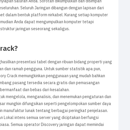
yiapan saluran Anda. Sorotan dikumpulkan dan disimpan
seluruhan. Seluruh Jaringan dibangun dengan lapisan dari
net dalam bentuk platform nirkabel. Kurang setiap komputer
 kemudian Anda dapat mengumpulkan komputer tetapi
struktur jaringan seseorang sekaligus.
Crack?
silkan presentasi tabel dengan ribuan bidang properti yang
ian dan ramah pengguna. Untuk sumber statistik apa pun,
tory Crack memungkinkan penggunaan yang mudah bahkan
elombang pasang tersedia secara gratis dan pemasangan
g bermanfaat dan bebas dari kesalahan.
uk mengelola, menganalisis, dan menemukan pengaturan dan
esar mungkin difungsikan seperti pengelompokan sumber daya
in manufaktur lunak tentang berbagai peringkat penjelasan.
an Lokal intens semua server yang diciptakan berfungsi
 biasa. Semua operator Discovery jaringan dapat memindai