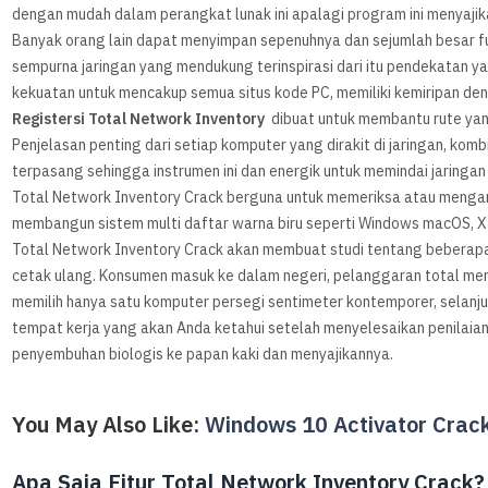
dengan mudah dalam perangkat lunak ini apalagi program ini menyajikan
Banyak orang lain dapat menyimpan sepenuhnya dan sejumlah besar fu
sempurna jaringan yang mendukung terinspirasi dari itu pendekatan y
kekuatan untuk mencakup semua situs kode PC, memiliki kemiripan deng
Registersi Total Network Inventory
dibuat untuk membantu rute yang
Penjelasan penting dari setiap komputer yang dirakit di jaringan, ko
terpasang sehingga instrumen ini dan energik untuk memindai jaringa
Total Network Inventory Crack berguna untuk memeriksa atau mengamat
membangun sistem multi daftar warna biru seperti Windows macOS, X at
Total Network Inventory Crack akan membuat studi tentang beberapa j
cetak ulang. Konsumen masuk ke dalam negeri, pelanggaran total me
memilih hanya satu komputer persegi sentimeter kontemporer, selan
tempat kerja yang akan Anda ketahui setelah menyelesaikan penilaian
penyembuhan biologis ke papan kaki dan menyajikannya.
You May Also Like:
Windows 10 Activator Crac
Apa Saja Fitur Total Network Inventory Crack?