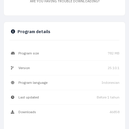
ARE YOU HAVING TROUBLE DOWNLOADING?
Program details
Program size
782 MB
Version
25.10.1
Program language
Indonesian
Last updated
Before 1 tahun
Downloads
46858