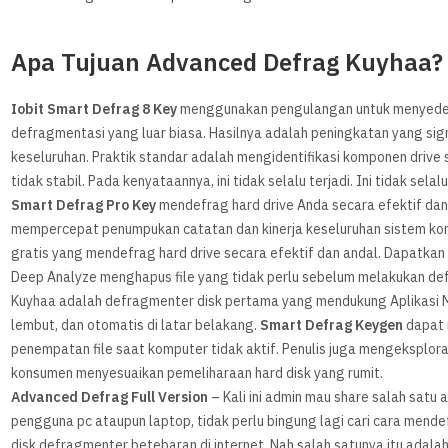
Apa Tujuan Advanced Defrag Kuyhaa?
Iobit Smart Defrag 8 Key
menggunakan pengulangan untuk menyeder
defragmentasi yang luar biasa. Hasilnya adalah peningkatan yang sig
keseluruhan. Praktik standar adalah mengidentifikasi komponen drive
tidak stabil. Pada kenyataannya, ini tidak selalu terjadi. Ini tidak sela
Smart Defrag Pro Key
mendefrag hard drive Anda secara efektif dan
mempercepat penumpukan catatan dan kinerja keseluruhan sistem ko
gratis yang mendefrag hard drive secara efektif dan andal. Dapatkan
Deep Analyze menghapus file yang tidak perlu sebelum melakukan d
Kuyhaa adalah defragmenter disk pertama yang mendukung Aplikasi Me
lembut, dan otomatis di latar belakang.
Smart Defrag Keygen
dapat 
penempatan file saat komputer tidak aktif. Penulis juga mengeksplor
konsumen menyesuaikan pemeliharaan hard disk yang rumit.
Advanced Defrag Full Version
– Kali ini admin mau share salah satu 
pengguna pc ataupun laptop, tidak perlu bingung lagi cari cara mende
disk defragmenter betebaran di internet. Nah salah satunya itu adala