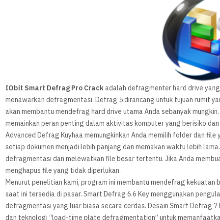
IObit Smart Defrag Pro Crack
adalah defragmenter hard drive yang m
menawarkan defragmentasi. Defrag 5 dirancang untuk tujuan rumit yan
akan membantu mendefrag hard drive utama Anda sebanyak mungkin. 
memainkan peran penting dalam aktivitas komputer yang berisiko dan
Advanced Defrag Kuyhaa memungkinkan Anda memilih folder dan file y
setiap dokumen menjadi lebih panjang dan memakan waktu lebih lama
defragmentasi dan melewatkan file besar tertentu. Jika Anda membu
menghapus file yang tidak diperlukan.
Menurut penelitian kami, program ini membantu mendefrag kekuatan bes
saat ini tersedia di pasar. Smart Defrag 6.6 Key menggunakan peng
defragmentasi yang luar biasa secara cerdas. Desain Smart Defrag 7
dan teknologi “load-time plate defragmentation” untuk memanfaatka