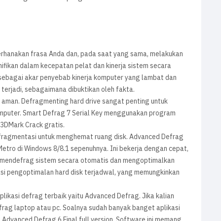
hanakan frasa Anda dan, pada saat yang sama, melakukan
nifikan dalam kecepatan pelat dan kinerja sistem secara
 sebagai akar penyebab kinerja komputer yang lambat dan
lu terjadi, sebagaimana dibuktikan oleh fakta.
 aman. Defragmenting hard drive sangat penting untuk
mputer. Smart Defrag 7 Serial Key menggunakan program
 3DMark Crack gratis.
efragmentasi untuk menghemat ruang disk. Advanced Defrag
tro di Windows 8/8.1 sepenuhnya. Ini bekerja dengan cepat,
mendefrag sistem secara otomatis dan mengoptimalkan
asi pengoptimalan hard disk terjadwal, yang memungkinkan
aplikasi defrag terbaik yaitu Advanced Defrag. Jika kalian
frag laptop atau pc. Soalnya sudah banyak banget aplikasi
h Advanced Defrag 6 Final full version. Software ini memang