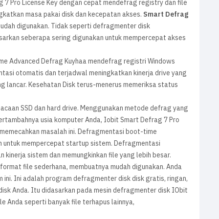
 7 Pro License Key dengan cepat mendefrag registry dan file
ngkatkan masa pakai disk dan kecepatan akses.
Smart Defrag
udah digunakan. Tidak seperti defragmenter disk
asarkan seberapa sering digunakan untuk mempercepat akses
 Time Advanced Defrag Kuyhaa mendefrag registri Windows
asi otomatis dan terjadwal meningkatkan kinerja drive yang
 lancar. Kesehatan Disk terus-menerus memeriksa status
acaan SSD dan hard drive. Menggunakan metode defrag yang
 bertambahnya usia komputer Anda, Iobit Smart Defrag 7 Pro
 memecahkan masalah ini. Defragmentasi boot-time
an untuk mempercepat startup sistem. Defragmentasi
kinerja sistem dan memungkinkan file yang lebih besar.
format file sederhana, membuatnya mudah digunakan. Anda
ni. Ini adalah program defragmenter disk disk gratis, ringan,
isk Anda. Itu didasarkan pada mesin defragmenter disk IObit
le Anda seperti banyak file terhapus lainnya,