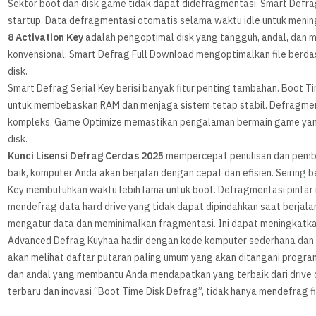
Sektor boot dan disk game tidak dapat didefragmentasi. Smart Defrag
startup. Data defragmentasi otomatis selama waktu idle untuk meni
8 Activation Key
adalah pengoptimal disk yang tangguh, andal, dan m
konvensional, Smart Defrag Full Download mengoptimalkan file berd
disk.
Smart Defrag Serial Key berisi banyak fitur penting tambahan. Boot
untuk membebaskan RAM dan menjaga sistem tetap stabil. Defragment
kompleks. Game Optimize memastikan pengalaman bermain game yang
disk.
Kunci Lisensi Defrag Cerdas 2025
mempercepat penulisan dan pemb
baik, komputer Anda akan berjalan dengan cepat dan efisien. Seiring
Key membutuhkan waktu lebih lama untuk boot. Defragmentasi pintar
mendefrag data hard drive yang tidak dapat dipindahkan saat berjal
mengatur data dan meminimalkan fragmentasi. Ini dapat meningkatkan 
Advanced Defrag Kuyhaa hadir dengan kode komputer sederhana dan 
akan melihat daftar putaran paling umum yang akan ditangani program i
dan andal yang membantu Anda mendapatkan yang terbaik dari drive d
terbaru dan inovasi “Boot Time Disk Defrag”, tidak hanya mendefrag fi