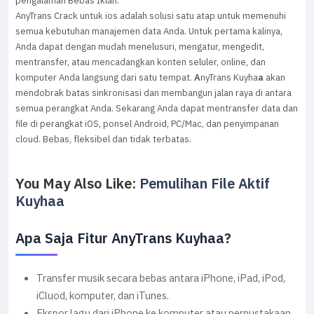
pengalaman Bebas Iklan.
AnyTrans Crack untuk ios adalah solusi satu atap untuk memenuhi
semua kebutuhan manajemen data Anda. Untuk pertama kalinya,
Anda dapat dengan mudah menelusuri, mengatur, mengedit,
mentransfer, atau mencadangkan konten seluler, online, dan
komputer Anda langsung dari satu tempat.
A
nyTrans Kuyha
a
akan
mendobrak batas sinkronisasi dan membangun jalan raya di antara
semua perangkat Anda. Sekarang Anda dapat mentransfer data dan
file di perangkat iOS, ponsel Android, PC/Mac, dan penyimpanan
cloud. Bebas, fleksibel dan tidak terbatas.
You May Also Like:
Pemulihan File Aktif
Kuyhaa
Apa Saja Fitur AnyTrans Kuyhaa?
Transfer musik secara bebas antara iPhone, iPad, iPod,
iCluod, komputer, dan iTunes.
Ekspor lagu dari iPhone ke komputer atau perpustakaan