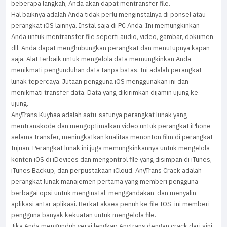
beberapa langkah, Anda akan dapat mentransfer file.
Hal baiknya adalah Anda tidak perlu menginstalnya di ponsel atau
perangkat iOS lainnya. Instal saja di PC Anda. Ini memungkinkan
Anda untuk mentransfer file seperti audio, video, gambar, dokumen,
dll. Anda dapat menghubungkan perangkat dan menutupnya kapan
saja. Alat terbaik untuk mengelola data memungkinkan Anda
menikmati pengunduhan data tanpa batas. Ini adalah perangkat
lunak tepercaya. Jutaan pengguna iOS menggunakan ini dan
menikmati transfer data. Data yang dikirimkan dijamin ujung ke
ujung.
AnyTrans Kuyhaa adalah satu-satunya perangkat lunak yang
mentranskode dan mengoptimalkan video untuk perangkat iPhone
selama transfer, meningkatkan kualitas menonton film di perangkat
tujuan. Perangkat lunak ini juga memungkinkannya untuk mengelola
konten iOS di iDevices dan mengontrol file yang disimpan di iTunes,
iTunes Backup, dan perpustakaan iCloud. AnyTrans Crack adalah
perangkat lunak manajemen pertama yang memberi pengguna
berbagai opsi untuk menginstal, menggandakan, dan menyalin
aplikasi antar aplikasi. Berkat akses penuh ke file IOS, ini memberi
pengguna banyak kekuatan untuk mengelola file.
Jika Anda mengunduh versi lengkap AnyTrans dengan crack dari sini,