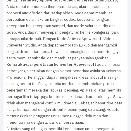
Dengan
serial key Apowersoft Video Converter Studio 2023
,
Anda dapat memeriksa thumbnail, durasi, ukuran, resolusi, dan
properti audio/video dari setiap video. Anda dapat membuat
perubahan dalam ukuran bingkai, codec, kecepatan bingkai,
kecepatan bit, kecepatan sampel, dan mode saluran audio dan
video. Anda dapat menyimpan pengaturan ke file konfigurasi baru
sebagai nilai default. Dengan Kode Aktivasi Apowersoft Video
Converter Studio, Anda dapat mempratinjau klip dan mengambil
bingkai di pemutar media bawaan, memangkas dan memotongnya
serta memuat subtitle, dan membuat penyesuaian gambar.
Kunci aktivasi peretasan konverter Apowersoft
adalah media
hebat yang disertakan dengan Nomor penerima asinkron Universal
Profesional. Pelanggan dapat mengakses kreasi inovatif masing-
masing berkat itu. Fungsi media media ini membedakan produk
penerjemah mereka dari aplikasi pesaing. Aplikasi di atas memiliki
berbagai film tetapi juga konten musik dapat diputar olehnya. Siswa
tidak akan mengalami konflik multimedia. Sebagian besar tipe data
hanya kompatibel dengan atribut medium yang dirancang. Adaptor
memungkinkan pengguna untuk mengunggah dokumen dan
menontonnya dengan lancar dan bersamaan.
Aktivitas yang dibangun memiliki kemampuan untuk mengambil