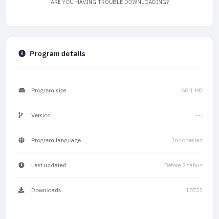
ARE YOU HAVING TROUBLE DOWNLOADING?
Program details
Program size
60.1 MB
Version
---
Program language
Indonesian
Last updated
Before 2 tahun
Downloads
18725