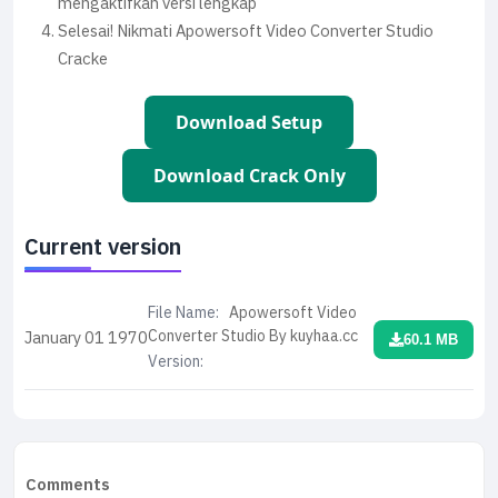
mengaktifkan versi lengkap
Selesai! Nikmati Apowersoft Video Converter Studio
Cracke
Download Setup
Download Crack Only
Current version
File Name:
Apowersoft Video
Converter Studio By kuyhaa.cc
January 01
1970
60.1 MB
Version:
Comments