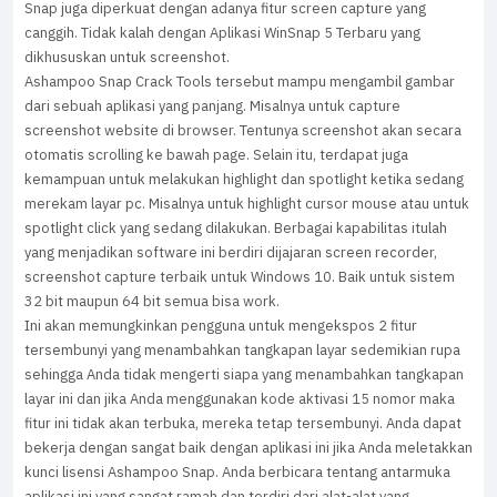
Snap juga diperkuat dengan adanya fitur screen capture yang
canggih. Tidak kalah dengan Aplikasi WinSnap 5 Terbaru yang
dikhususkan untuk screenshot.
Ashampoo Snap Crack Tools tersebut mampu mengambil gambar
dari sebuah aplikasi yang panjang. Misalnya untuk capture
screenshot website di browser. Tentunya screenshot akan secara
otomatis scrolling ke bawah page. Selain itu, terdapat juga
kemampuan untuk melakukan highlight dan spotlight ketika sedang
merekam layar pc. Misalnya untuk highlight cursor mouse atau untuk
spotlight click yang sedang dilakukan. Berbagai kapabilitas itulah
yang menjadikan software ini berdiri dijajaran screen recorder,
screenshot capture terbaik untuk Windows 10. Baik untuk sistem
32 bit maupun 64 bit semua bisa work.
Ini akan memungkinkan pengguna untuk mengekspos 2 fitur
tersembunyi yang menambahkan tangkapan layar sedemikian rupa
sehingga Anda tidak mengerti siapa yang menambahkan tangkapan
layar ini dan jika Anda menggunakan kode aktivasi 15 nomor maka
fitur ini tidak akan terbuka, mereka tetap tersembunyi. Anda dapat
bekerja dengan sangat baik dengan aplikasi ini jika Anda meletakkan
kunci lisensi Ashampoo Snap. Anda berbicara tentang antarmuka
aplikasi ini yang sangat ramah dan terdiri dari alat-alat yang