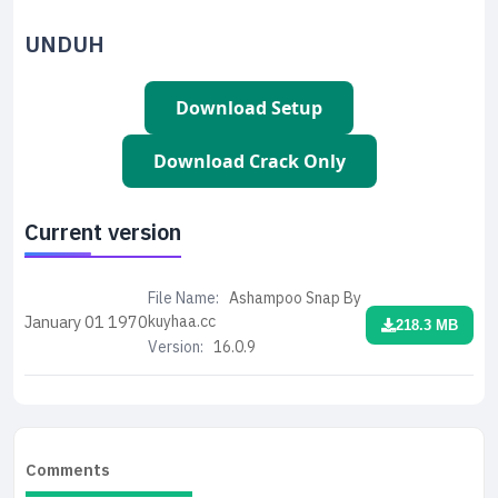
UNDUH
Download Setup
Download Crack Only
Current version
File Name:
Ashampoo Snap By
kuyhaa.cc
January 01
1970
218.3 MB
Version:
16.0.9
Comments