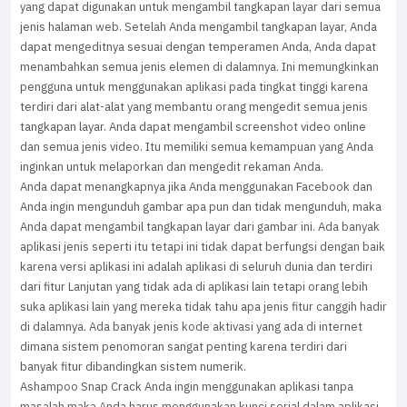
yang dapat digunakan untuk mengambil tangkapan layar dari semua
jenis halaman web. Setelah Anda mengambil tangkapan layar, Anda
dapat mengeditnya sesuai dengan temperamen Anda, Anda dapat
menambahkan semua jenis elemen di dalamnya. Ini memungkinkan
pengguna untuk menggunakan aplikasi pada tingkat tinggi karena
terdiri dari alat-alat yang membantu orang mengedit semua jenis
tangkapan layar. Anda dapat mengambil screenshot video online
dan semua jenis video. Itu memiliki semua kemampuan yang Anda
inginkan untuk melaporkan dan mengedit rekaman Anda.
Anda dapat menangkapnya jika Anda menggunakan Facebook dan
Anda ingin mengunduh gambar apa pun dan tidak mengunduh, maka
Anda dapat mengambil tangkapan layar dari gambar ini. Ada banyak
aplikasi jenis seperti itu tetapi ini tidak dapat berfungsi dengan baik
karena versi aplikasi ini adalah aplikasi di seluruh dunia dan terdiri
dari fitur Lanjutan yang tidak ada di aplikasi lain tetapi orang lebih
suka aplikasi lain yang mereka tidak tahu apa jenis fitur canggih hadir
di dalamnya. Ada banyak jenis kode aktivasi yang ada di internet
dimana sistem penomoran sangat penting karena terdiri dari
banyak fitur dibandingkan sistem numerik.
Ashampoo Snap Crack Anda ingin menggunakan aplikasi tanpa
masalah maka Anda harus menggunakan kunci serial dalam aplikasi