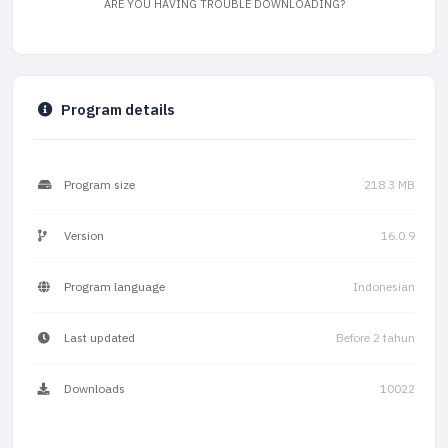
ARE YOU HAVING TROUBLE DOWNLOADING?
Program details
Program size
218.3 MB
Version
16.0.9
Program language
Indonesian
Last updated
Before 2 tahun
Downloads
10022