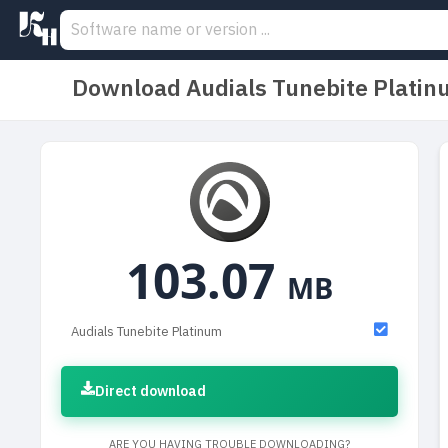
Download Audials Tunebite Plati
103.07
MB
Audials Tunebite Platinum
Direct download
ARE YOU HAVING TROUBLE DOWNLOADING?