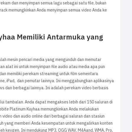
erekam dan menyimpan semua lagu sebagai satu file, bukan
m Crack memungkinkan Anda menyimpan semua video Anda ke
yhaa Memiliki Antarmuka yang
alah mesin pencari media yang mengunduh dan memutar
 alat ini untuk menyimpan file audio atau media apa pun
 dan memiliki perekam streaming untuk film sementara
one, iPad, dan pemutar lainnya. Ini menggabungkan aplikasinya
ws dan berbagai lainnya. Ini adalah perekam video berbasis
i tambalan. Anda dapat mengakses lebih dari 150 saluran di
Tunebite Platinum Kuyhaa memungkinkan Anda melakukan
video dan audio online dari berbagai saluran dan stasiun
nuh yang memberi Anda kesempatan untuk mengalirkan konten
oleh keygen. Ini mendukung MP3, OGG WAV, M4Aand, WMA, Pro,