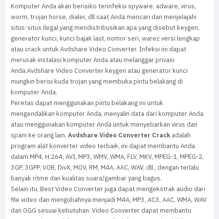
Komputer Anda akan berisiko terinfeksi spyware, adware, virus,
worm, trojan horse, dialer, dll saat Anda mencari dan menjelajahi
situs-situs ilegal yang mendistribusikan apa yang disebut keygen,
generator kunci, kunci bajak laut, nomor seri, warez versi lengkap
atau crack untuk Avdshare Video Converter. Infeksi ini dapat
merusak instalasi komputer Anda atau melanggar privasi
Anda.Avdshare Video Converter keygen atau generator kunci
mungkin berisi kuda trojan yang membuka pintu belakang di
komputer Anda.
Peretas dapat menggunakan pintu belakang ini untuk
mengendalikan komputer Anda, menyalin data dari komputer Anda
atau menggunakan komputer Anda untuk menyebarkan virus dan
spam ke orang lain.
Avdshare Video Converter Crack
adalah
program alat konverter video terbaik, ini dapat membantu Anda
dalam MP4, H.264, AVI, MP3, WMV, WMA, FLV, MKV, MPEG-1, MPEG-2,
3GP, 3GPP, VOB, DivX, MOV, RM, M4A, AAC, WAV, dll., dengan terlalu
banyak ritme dan kualitas suara/gambar yang bagus.
Selain itu, Best Video Converter juga dapat mengekstrak audio dari
file video dan mengubahnya menjadi M4A, MP3, AC3, AAC, WMA, WAV
dan OGG sesuai kebutuhan. Video Converter dapat membantu