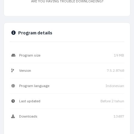
ARE YOU HAVING TROUBLE DOWNLOADING?
Program details
Program size
19 MB
Version
7.5.2.8768
Program language
Indonesian
Last updated
Before 2 tahun
Downloads
13487