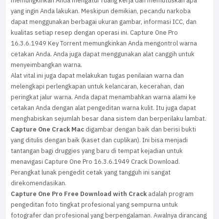
memungkinkan Anda mengatur ruang kerja dan memutuskan apa
yang ingin Anda lakukan. Meskipun demikian, pecandu narkoba
dapat menggunakan berbagai ukuran gambar, informasi ICC, dan
kualitas setiap resep dengan operasi ini. Capture One Pro
16.3.6.1949 Key Torrent memungkinkan Anda mengontrol warna
cetakan Anda. Anda juga dapat menggunakan alat canggih untuk
menyeimbangkan warna.
Alat vital ini juga dapat melakukan tugas penilaian warna dan
melengkapi perlengkapan untuk kelancaran, kecerahan, dan
peringkat jalur warna. Anda dapat menambahkan warna alami ke
cetakan Anda dengan alat pengeditan warna kulit. Itu juga dapat
menghabiskan sejumlah besar dana sistem dan berperilaku lambat.
Capture One Crack Mac
digambar dengan baik dan berisi bukti
yang ditulis dengan baik (kaset dan cuplikan). Ini bisa menjadi
tantangan bagi druggies yang baru di tempat kejadian untuk
menavigasi Capture One Pro 16.3.6.1949 Crack Download.
Perangkat lunak pengedit cetak yang tangguh ini sangat
direkomendasikan.
Capture One Pro Free Download with Crack
adalah program
pengeditan foto tingkat profesional yang sempurna untuk
fotografer dan profesional yang berpengalaman. Awalnya dirancang