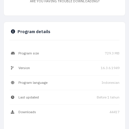
ARE YOU HAVING TROUBLE DOWNLOADING?
Program details
Program size
729.3 MB
Version
16.3.6.1949
Program language
Indonesian
Last updated
Before 1 tahun
Downloads
44417