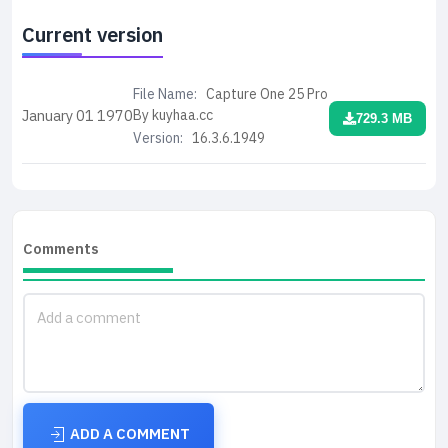
Current version
File Name:
Capture One 25 Pro
By kuyhaa.cc
January 01
1970
729.3 MB
Version:
16.3.6.1949
Comments
ADD A COMMENT