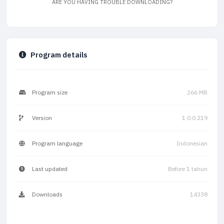
ARE YOU HAVING TROUBLE DOWNLOADING?
Program details
Program size
266 MB
Version
1.0.0.219
Program language
Indonesian
Last updated
Before 1 tahun
Downloads
14338