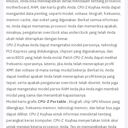
khusus, Anda bisa mendapatkan detail mendalam tentang prosesor,
motherboard, RAM, dan kartu grafis Anda. CPU-Z Kuyhaa Anda dapat
mengambil data penting, seperti model, voltase, litografi, frekuensi,
memori cache, dan soket yang digunakan. Berkat semua informasi
ini, Anda dapat memantau prosesor Anda dan memeriksa apakah,
misalnya, pengaturan overclock atau underclock yang telah Anda
ubah telah diterapkan dengan benar.
CPU-Z Kuyhaa Anda dapat mengetahui model persisnya, teknologi
PCI-Express yang didukungnya, chipset yang digunakannya, dan
versi BIOS yang telah Anda instal. Patch CPU-Z Anda dapat melihat
frekuensi operasinya, latensi, jika Anda telah menerapkan profil
XMP, dan voltase di mana setiap modul bekerja. Berkat ini, Anda
dapat melihat apakah Anda telah menerapkan profil kinerja yang
tepat, serta apakah pengaturan overclock telah disetel. Anda juga
dapat mengetahui model persis RAM Anda jika Anda ingin membeli
modul yang sama dan menambah kapasitasnya.
Model kartu grafis
CPU-Z Portable
, litografi, chip GPU khusus yang
dilengkapi, frekuensi memori, teknologi memori, dan lebar bus juga
dapat dilihat. CPU-Z Kuyhaa untuk informasi mendetail tentang
perangkat keras komputer, CPU-Z Kuyhaa menyertakan tolok ukur
untuk menguji kinerja prosesor Anda. Tes ini memungkinkan Anda