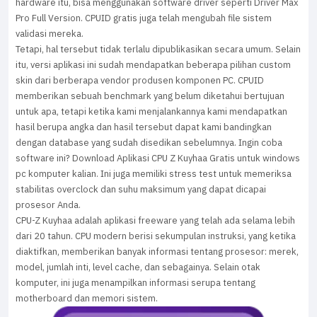
hardware itu, bisa menggunakan software driver seperti Driver Max
Pro Full Version. CPUID gratis juga telah mengubah file sistem
validasi mereka.
Tetapi, hal tersebut tidak terlalu dipublikasikan secara umum. Selain
itu, versi aplikasi ini sudah mendapatkan beberapa pilihan custom
skin dari berberapa vendor produsen komponen PC. CPUID
memberikan sebuah benchmark yang belum diketahui bertujuan
untuk apa, tetapi ketika kami menjalankannya kami mendapatkan
hasil berupa angka dan hasil tersebut dapat kami bandingkan
dengan database yang sudah disedikan sebelumnya. Ingin coba
software ini? Download Aplikasi CPU Z Kuyhaa Gratis untuk windows
pc komputer kalian. Ini juga memiliki stress test untuk memeriksa
stabilitas overclock dan suhu maksimum yang dapat dicapai
prosesor Anda.
CPU-Z Kuyhaa adalah aplikasi freeware yang telah ada selama lebih
dari 20 tahun. CPU modern berisi sekumpulan instruksi, yang ketika
diaktifkan, memberikan banyak informasi tentang prosesor: merek,
model, jumlah inti, level cache, dan sebagainya. Selain otak
komputer, ini juga menampilkan informasi serupa tentang
motherboard dan memori sistem.