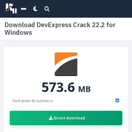
Download DevExpress Crack 22.2 for
Windows
573.6
MB
DevExpress By kuyhaa.cc
Direct download