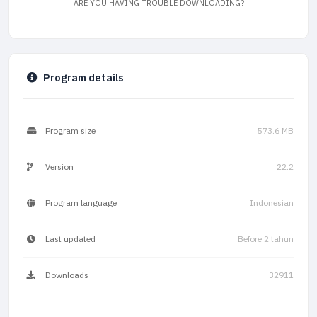
ARE YOU HAVING TROUBLE DOWNLOADING?
Program details
Program size
573.6 MB
Version
22.2
Program language
Indonesian
Last updated
Before 2 tahun
Downloads
32911