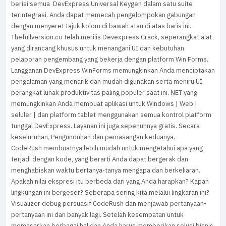
berisi semua DevExpress Universal Keygen dalam satu suite
terintegrasi. Anda dapat memecah pengelompokan gabungan
dengan menyeret tajuk kolom di bawah atau di atas baris ini.
Thefullversion.co telah merilis Devexpress Crack, seperangkat alat
yang dirancang khusus untuk menangani UI dan kebutuhan
pelaporan pengembang yang bekerja dengan platform Win Forms.
Langganan DevExpress WinForms memungkinkan Anda menciptakan
pengalaman yang menarik dan mudah digunakan serta meniru UI
perangkat lunak produktivitas paling populer saat ini. NET yang
memungkinkan Anda membuat aplikasi untuk Windows | Web |
seluler | dan platform tablet menggunakan semua kontrol platform
tunggal DevExpress. Layanan ini juga sepenuhnya gratis. Secara
keseluruhan, Pengunduhan dan pemasangan keduanya.
CodeRush membuatnya lebih mudah untuk mengetahui apa yang
terjadi dengan kode, yang berarti Anda dapat bergerak dan
menghabiskan waktu bertanya-tanya mengapa dan berkeliaran.
Apakah nilai ekspresi itu berbeda dari yang Anda harapkan? Kapan
lingkungan ini bergeser? Seberapa sering kita melalui lingkaran ini?
Visualizer debug persuasif CodeRush dan menjawab pertanyaan-
pertanyaan ini dan banyak lagi. Setelah kesempatan untuk
memasarkan berbagai hal dan Anda harus memberikan solusi bisnis