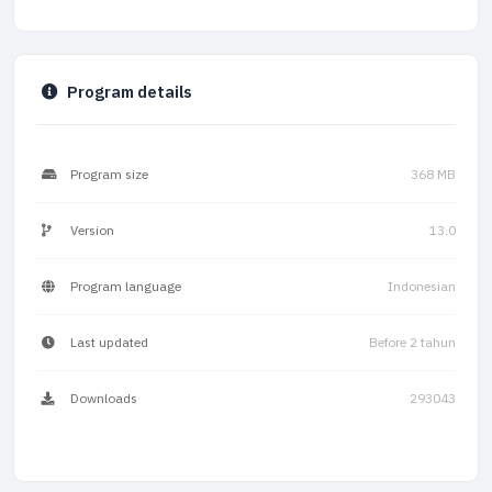
Program details
Program size
368 MB
Version
13.0
Program language
Indonesian
Last updated
Before 2 tahun
Downloads
293043