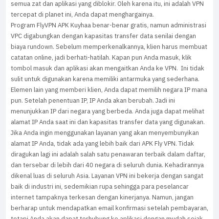
semua zat dan aplikasi yang diblokir. Oleh karena itu, ini adalah VPN
tercepat di planet ini, Anda dapat menghargainya.
Program FlyVPN APK Kuyhaa benar-benar gratis, namun administrasi
VPC digabungkan dengan kapasitas transfer data senilai dengan
biaya rundown. Sebelum memperkenalkannya, klien harus membuat
catatan online, jadi berhati-hatilah. Kapan pun Anda masuk, klik
tombol masuk dan aplikasi akan mengaitkan Anda ke VPN. Ini tidak
sulit untuk digunakan karena memiliki antarmuka yang sederhana.
Elemen lain yang memberi klien, Anda dapat memilih negara IP mana
pun. Setelah penentuan IP, IP Anda akan berubah. Jadi ini
menunjukkan IP dari negara yang berbeda. Anda juga dapat melihat
alamat IP Anda saat ini dan kapasitas transfer data yang digunakan.
Jika Anda ingin menggunakan layanan yang akan menyembunyikan
alamat IP Anda, tidak ada yang lebih baik dari APK Fly VPN. Tidak
diragukan lagi ini adalah salah satu penawaran terbaik dalam daftar,
dan tersebar di lebih dari 40 negara di seluruh dunia. Kehadirannya
dikenal luas di seluruh Asia. Layanan VPN ini bekerja dengan sangat
baik di industri ini, sedemikian rupa sehingga para peselancar
internet tampaknya terkesan dengan kinerjanya. Namun, jangan
berharap untuk mendapatkan email konfirmasi setelah pembayaran,
tetapi Anda akan dapat terhubung ke aplikasi dengan mudah sejak