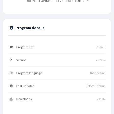
ARE YOU HAVING TROUBLE DOWNLOADING?
Program details
Program size
10 MB
Version
6.9.0.2
Program language
Indonesian
Last updated
Before 1 tahun
Downloads
24132