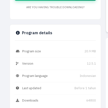
ARE YOU HAVING TROUBLE DOWNLOADING?
Program details
Program size
20.9 MB
Version
12.5.1
Program language
Indonesian
Last updated
Before 1 tahun
Downloads
64800