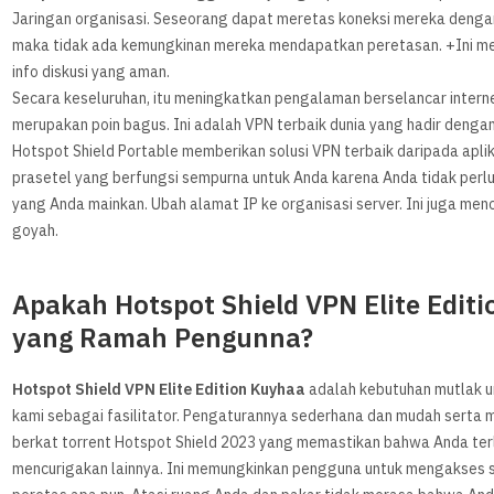
Jaringan organisasi. Seseorang dapat meretas koneksi mereka dengan 
maka tidak ada kemungkinan mereka mendapatkan peretasan. +Ini me
info diskusi yang aman.
Secara keseluruhan, itu meningkatkan pengalaman berselancar inter
merupakan poin bagus. Ini adalah VPN terbaik dunia yang hadir dengan
Hotspot Shield Portable memberikan solusi VPN terbaik daripada apli
prasetel yang berfungsi sempurna untuk Anda karena Anda tidak perl
yang Anda mainkan. Ubah alamat IP ke organisasi server. Ini juga men
goyah.
Apakah Hotspot Shield VPN Elite Edit
yang Ramah Pengunna?
Hotspot Shield VPN Elite Edition Kuyhaa
adalah kebutuhan mutlak un
kami sebagai fasilitator. Pengaturannya sederhana dan mudah serta mel
berkat torrent Hotspot Shield 2023 yang memastikan bahwa Anda terli
mencurigakan lainnya. Ini memungkinkan pengguna untuk mengakses si