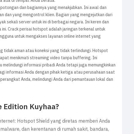
a ada di tempat Anda berada.
i potongan dan bagiannya yang menakjubkan. Ini awal dan
n dan yang mengontrol klien. Bagian yang mengejutkan dari
 sekali server untuk ini di berbagai negara. Ini keren dan
ini. Crack perisai hotspot adalah jaringan terkenal untuk
gguna untuk mengakses layanan online internet yang
 tidak aman atau koneksi yang tidak terlindungi. Hotspot
apat menikmati streaming video tanpa buffering. Ini
u melindungi informasi pribadi Anda tetapi juga memungkinkan
bagi informasi Anda dengan pihak ketiga atau perusahaan saat
perangkat Anda, melindungi Anda dari pemantauan lokal dan
te Edition Kuyhaa?
nternet: Hotspot Shield yang diretas memberi Anda
 malware, dan kerentanan di rumah sakit, bandara,