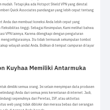
mudah. Tetapi jika ada Hotspot Shield VPN yang diinstal
mberi Quick Associates pandangan yang lebih cepat tentang
net Anda dan membuat koneksi Anda lebih cepat yang
 fleksibilitas tinggi. Sebagai Kesimpulan, Kami melihat bahwa
kasi VPN lainnya. Karena dilengkapi dengan pengaturan
u mengonfigurasinya. Itu tidak termasuk sekumpulan tombol
cakup wilayah andal Anda. Bidikan di tempat campuran di layar
ion Kuyhaa Memiliki Antarmuka
tuk dimiliki semua orang. Ini selain menyimpan data produsen
indungi Anda dari semua jenis kerentanan di internet. Jadi,
ndungi sepenuhnya dari Peretas, ISP, atau aktivitas
tus web yang tidak diblokir dan merasa bebas dari serangan