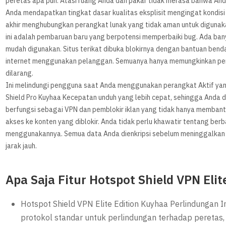
peretas apa pun. Atasi ruang Anda dan pakar tidak merasa bahwa And
Anda mendapatkan tingkat dasar kualitas eksplisit mengingat kondis
akhir menghubungkan perangkat lunak yang tidak aman untuk digunaka
ini adalah pembaruan baru yang berpotensi memperbaiki bug. Ada banyak
mudah digunakan. Situs terikat dibuka blokirnya dengan bantuan benda 
internet menggunakan pelanggan. Semuanya hanya memungkinkan pen
dilarang.
Ini melindungi pengguna saat Anda menggunakan perangkat Aktif yang
Shield Pro Kuyhaa Kecepatan unduh yang lebih cepat, sehingga Anda d
berfungsi sebagai VPN dan pemblokir iklan yang tidak hanya membant
akses ke konten yang diblokir. Anda tidak perlu khawatir tentang ber
menggunakannya. Semua data Anda dienkripsi sebelum meninggalkan 
jarak jauh.
Apa Saja Fitur Hotspot Shield VPN Eli
Hotspot Shield VPN Elite Edition Kuyhaa Perlindungan I
protokol standar untuk perlindungan terhadap peretas,