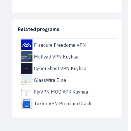
Related programs
F-secure Freedome VPN
Mullvad VPN Kuyhaa
CyberGhost VPN Kuyhaa
GlassWire Elite
FlyVPN MOD APK Kuyhaa
Tuxler VPN Premium Crack