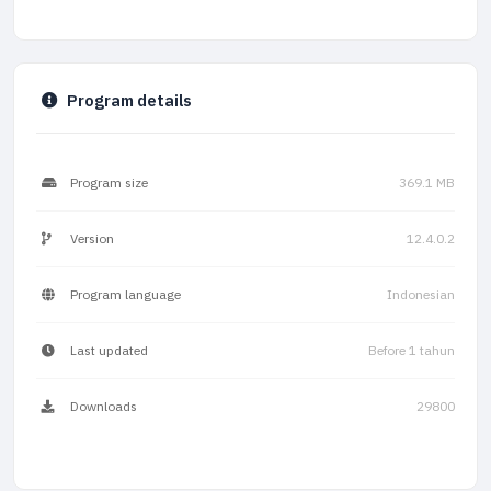
Program details
Program size
369.1 MB
Version
12.4.0.2
Program language
Indonesian
Last updated
Before 1 tahun
Downloads
29800