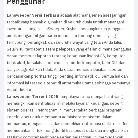
Pengguna?
Lansweeper Versi Terbaru
adalah alat manajemen aset jaringan
terbaik yang banyak digunakan di seluruh dunia untuk menangani
inventaris jaringan. LanSweeper Kuyhaa memungkinkan pengguna
untuk mengambil gambaran mendalam tentang domain yang
terhubung, perangkat, dan seluruh riwayat yang telah Anda lalui.
Selain itu, terdapat sistem pelaporan yang efisien di mana pengguna
dapat membuat laporan tentang kepatuhan lisensi OS, komputer
tidak aktif, kesalahan pemindaian, model komputer, User OU, dan
banyak lagi. Bahkan tidak, Anda dapat mendistribusikan laporan
berdasarkan prioritas tinggi, penting, informatif, dll. Semua hal dan
informasi ini tersedia tepat di antarmuka utama sehingga semuanya
dapat didekati.
Lansweeper Torrent 2025
tampaknya tetap menjadi alat yang
memungkinkan sentralisasi ini melalui layanan keuangan, seperti
sistem operasi. Pemrogram ini menyertakan berbagai program
konektivitas untuk membantu administrator sistem dalam
memantau, menganalisis, dan memelihara informasi elektronik. Ini
memudahkan untuk mengidentifikasi pusat data dan menghasilkan
statistik komprehensif pada setiap pelanggan. Ini memudahkan