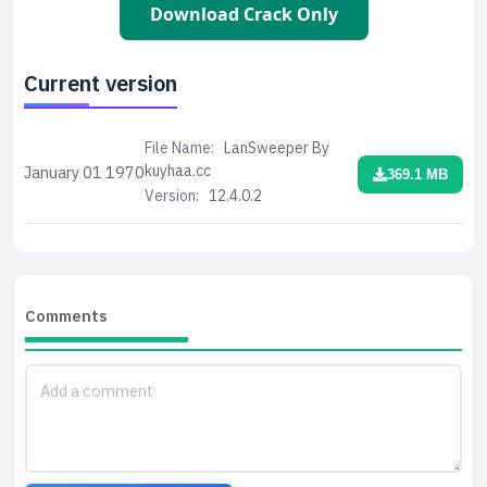
Download Crack Only
Current version
File Name:
LanSweeper By
kuyhaa.cc
January 01
1970
369.1 MB
Version:
12.4.0.2
Comments